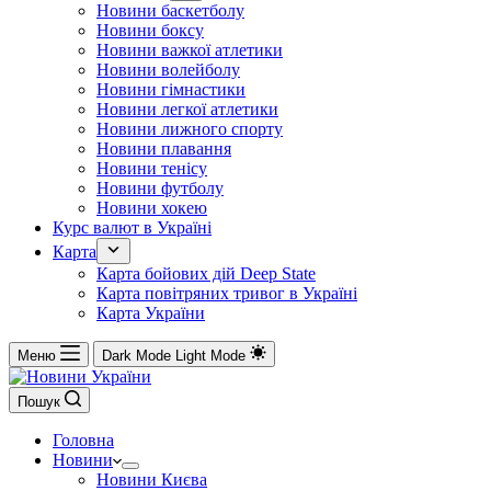
Новини баскетболу
Новини боксу
Новини важкої атлетики
Новини волейболу
Новини гімнастики
Новини легкої атлетики
Новини лижного спорту
Новини плавання
Новини тенісу
Новини футболу
Новини хокею
Курс валют в Україні
Карта
Карта бойових дій Deep State
Карта повітряних тривог в Україні
Карта України
Меню
Dark Mode
Light Mode
Пошук
Головна
Новини
Новини Києва