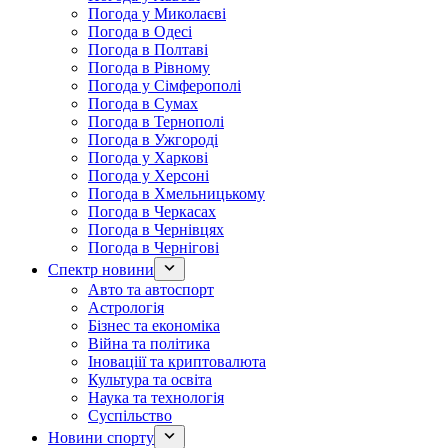
Погода у Миколаєві
Погода в Одесі
Погода в Полтаві
Погода в Рівному
Погода у Сімферополі
Погода в Сумах
Погода в Тернополі
Погода в Ужгороді
Погода у Харкові
Погода у Херсоні
Погода в Хмельницькому
Погода в Черкасах
Погода в Чернівцях
Погода в Чернігові
Спектр новини
Авто та автоспорт
Астрологія
Бізнес та економіка
Війна та політика
Іноваціії та криптовалюта
Культура та освіта
Наука та технологія
Суспільство
Новини спорту