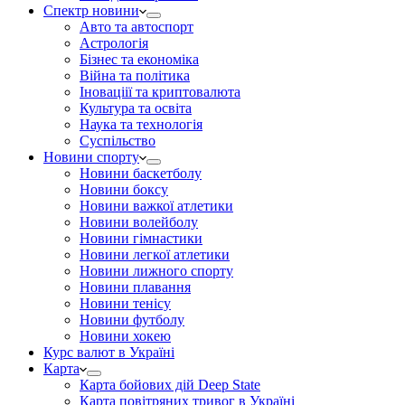
Спектр новини
Авто та автоспорт
Астрологія
Бізнес та економіка
Війна та політика
Іноваціії та криптовалюта
Культура та освіта
Наука та технологія
Суспільство
Новини спорту
Новини баскетболу
Новини боксу
Новини важкої атлетики
Новини волейболу
Новини гімнастики
Новини легкої атлетики
Новини лижного спорту
Новини плавання
Новини тенісу
Новини футболу
Новини хокею
Курс валют в Україні
Карта
Карта бойових дій Deep State
Карта повітряних тривог в Україні