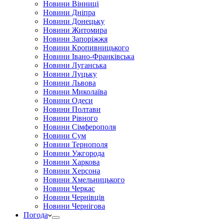
Новини Вінниці
Новини Дніпра
Новини Донецьку
Новини Житомира
Новини Запоріжжя
Новини Кропивницького
Новини Івано-Франківська
Новини Луганська
Новини Луцьку
Новини Львова
Новини Миколаїва
Новини Одеси
Новини Полтави
Новини Рівного
Новини Сімферополя
Новини Сум
Новини Тернополя
Новини Ужгорода
Новини Харкова
Новини Херсона
Новини Хмельницького
Новини Черкас
Новини Чернівців
Новини Чернігова
Погода