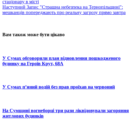
стаціонару в місті
Наступний
Запис
"Страшна небезпека на Тернопільщині":
мешканців попереджають про реальну загрозу прямо завтра
Вам також може бути цікаво
У Сумах обговорили план відновлення пошкодженого
будинку на Героїв Крут, 68А
У Сумах п’яний водій без прав проїхав на червоний
На Сумщині вогнеборці три рази ліквідовували загоряння
житлових будинків
© 2025 Новини України | Останні новини в Україні
Реклама: sale@portal24.org.ua