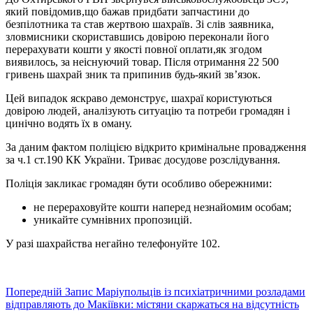
який повідомив,що бажав придбати запчастини до
безпілотника та став жертвою шахраїв. Зі слів заявника,
зловмисники скориставшись довірою переконали його
перерахувати кошти у якості повної оплати,як згодом
виявилось, за неіснуючий товар. Після отримання 22 500
гривень шахрай зник та припинив будь-який зв’язок.
Цей випадок яскраво демонструє, шахраї користуються
довірою людей, аналізують ситуацію та потреби громадян і
цинічно водять їх в оману.
За даним фактом поліцією відкрито кримінальне провадження
за ч.1 ст.190 КК України. Триває досудове розслідування.
Поліція закликає громадян бути особливо обережними:
не перераховуйте кошти наперед незнайомим особам;
уникайте сумнівних пропозицій.
У разі шахрайства негайно телефонуйте 102.
Попередній
Запис
Маріупольців із психіатричними розладами
відправляють до Макіївки: містяни скаржаться на відсутність