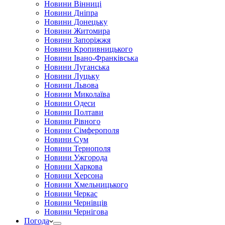
Новини Вінниці
Новини Дніпра
Новини Донецьку
Новини Житомира
Новини Запоріжжя
Новини Кропивницького
Новини Івано-Франківська
Новини Луганська
Новини Луцьку
Новини Львова
Новини Миколаїва
Новини Одеси
Новини Полтави
Новини Рівного
Новини Сімферополя
Новини Сум
Новини Тернополя
Новини Ужгорода
Новини Харкова
Новини Херсона
Новини Хмельницького
Новини Черкас
Новини Чернівців
Новини Чернігова
Погода