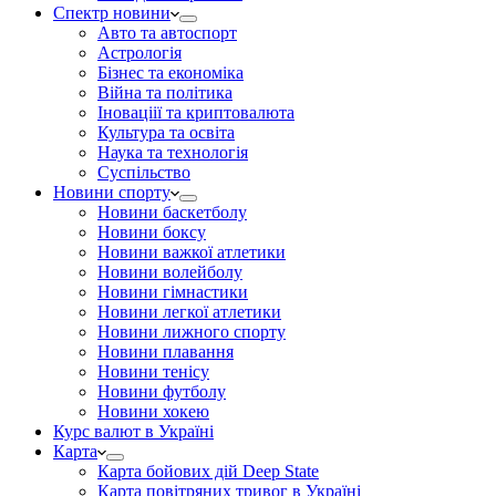
Спектр новини
Авто та автоспорт
Астрологія
Бізнес та економіка
Війна та політика
Іноваціії та криптовалюта
Культура та освіта
Наука та технологія
Суспільство
Новини спорту
Новини баскетболу
Новини боксу
Новини важкої атлетики
Новини волейболу
Новини гімнастики
Новини легкої атлетики
Новини лижного спорту
Новини плавання
Новини тенісу
Новини футболу
Новини хокею
Курс валют в Україні
Карта
Карта бойових дій Deep State
Карта повітряних тривог в Україні