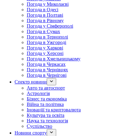
Погода у Миколаєві
Погода в Одесі
Погода в Полтаві
Погода в Рівному
Погода у Сімферополі
Погода в Сумах
Погода в Тернополі
Погода в Ужгороді
Погода у Харкові
Погода у Херсоні
Погода в Хмельницькому
Погода в Черкасах
Погода в Чернівцях
Погода в Чернігові
Спектр новини
Авто та автоспорт
Астрологія
Бізнес та економіка
Війна та політика
Іноваціії та криптовалюта
Культура та освіта
Наука та технологія
Суспільство
Новини спорту