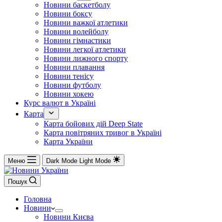
Новини баскетболу
Новини боксу
Новини важкої атлетики
Новини волейболу
Новини гімнастики
Новини легкої атлетики
Новини лижного спорту
Новини плавання
Новини тенісу
Новини футболу
Новини хокею
Курс валют в Україні
Карта
Карта бойових дій Deep State
Карта повітряних тривог в Україні
Карта України
Меню
Dark Mode
Light Mode
Пошук
Головна
Новини
Новини Києва