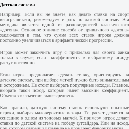
Датская система
Например! Если вы не знаете, как делать ставки на спорт
выигрышными, рекомендуем играть по датской системе. Эта
методика является одной из разновидностей классического
«догона». Основное отличие способа от привычного «догона»
заключается в том, что сумма всех ставок игрока должна
постоянно увеличиваться в арифметической прогрессии.
Игрок может закончить игру с прибылью для своего банка
только в случае, если коэффициенты к выбранному исходу
растут постоянно.
Если игрок предполагает сделать ставку, ориентируясь на
датскую систему, при выборе матчей нужно быть внимательным
и осторожным. Не стоит выбирать популярные исходы. Главное,
выбрать такой исход, который имеет высокий коэффициент.
Обычно это значение выше среднего.
Как правило, датскую систему ставок используют опытные
игроки, выбирая маловероятные исходы. Т.е. расчет делается на
сенсацию в одном из топовых матчей. К примеру, игрок делает
ставки по датской системе на победу аутсайдера. Или на исход,
при котором слабейшая команда не проиграет фавориту матча.