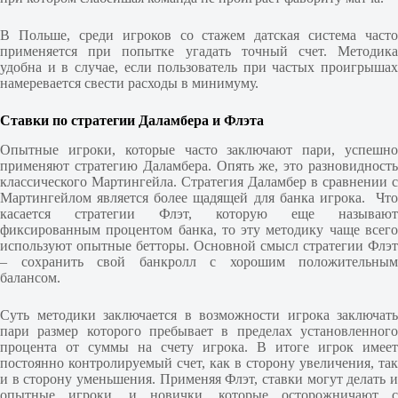
В Польше, среди игроков со стажем датская система часто
применяется при попытке угадать точный счет. Методика
удобна и в случае, если пользователь при частых проигрышах
намеревается свести расходы в минимуму.
Ставки по стратегии Даламбера и Флэта
Опытные игроки, которые часто заключают пари, успешно
применяют стратегию Даламбера. Опять же, это разновидность
классического Мартингейла. Стратегия Даламбер в сравнении с
Мартингейлом является более щадящей для банка игрока. Что
касается стратегии Флэт, которую еще называют
фиксированным процентом банка, то эту методику чаще всего
используют опытные бетторы. Основной смысл стратегии Флэт
– сохранить свой банкролл с хорошим положительным
балансом.
Суть методики заключается в возможности игрока заключать
пари размер которого пребывает в пределах установленного
процента от суммы на счету игрока. В итоге игрок имеет
постоянно контролируемый счет, как в сторону увеличения, так
и в сторону уменьшения. Применяя Флэт, ставки могут делать и
опытные игроки, и новички, которые осторожничают с