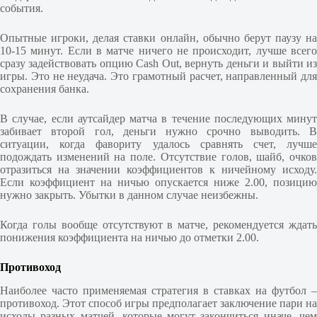
события.
Опытные игроки, делая ставки онлайн, обычно берут паузу на
10-15 минут. Если в матче ничего не происходит, лучше всего
сразу задействовать опцию Cash Out, вернуть деньги и выйти из
игры. Это не неудача. Это грамотный расчет, направленный для
сохранения банка.
В случае, если аутсайдер матча в течение последующих минут
забивает второй гол, деньги нужно срочно выводить. В
ситуации, когда фавориту удалось сравнять счет, лучше
подождать изменений на поле. Отсутствие голов, шайб, очков
отразиться на значении коэффициентов к ничейному исходу.
Если коэффициент на ничью опускается ниже 2.00, позицию
нужно закрыть. Убытки в данном случае неизбежны.
Когда голы вообще отсутствуют в матче, рекомендуется ждать
понижения коэффициента на ничью до отметки 2.00.
Противоход
Наиболее часто применяемая стратегия в ставках на футбол –
противоход. Этот способ игры предполагает заключение пари на
исходы разных матчей, которые могут закончиться иначе, чем