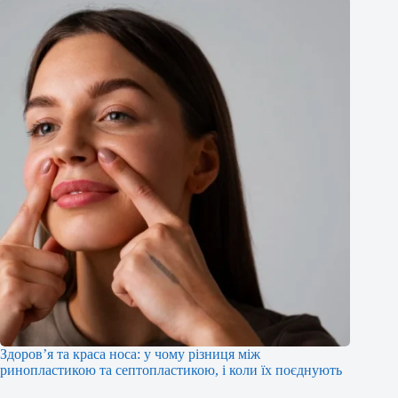
Здоров’я та краса носа: у чому різниця між
ринопластикою та септопластикою, і коли їх поєднують