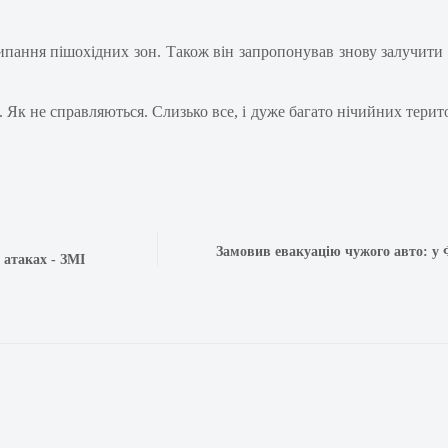
ипання пішохідних зон. Також він запропонував знову залучити
к не справляються. Слизько все, і дуже багато нічийних територ
Замовив евакуацію чужого авто: у
 атаках - ЗМІ