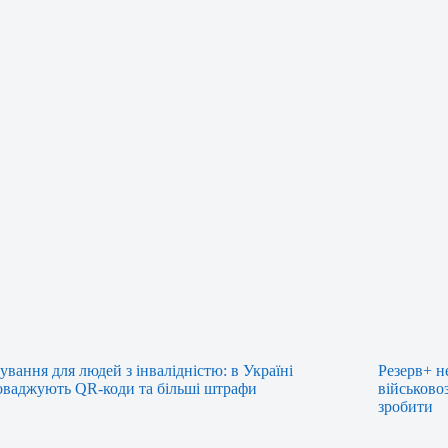
ування для людей з інвалідністю: в Україні
Резерв+ н
оваджують QR-коди та більші штрафи
військово
зробити