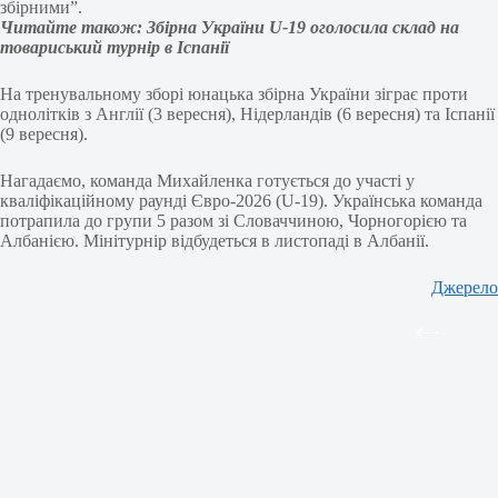
збірними”.
Читайте також: Збірна України U-19 оголосила склад на
товариський турнір в Іспанії
На тренувальному зборі юнацька збірна України зіграє проти
однолітків з Англії (3 вересня), Нідерландів (6 вересня) та Іспанії
(9 вересня).
Нагадаємо, команда Михайленка готується до участі у
кваліфікаційному раунді Євро-2026 (U-19). Українська команда
потрапила до групи 5 разом зі Словаччиною, Чорногорією та
Албанією. Мінітурнір відбудеться в листопаді в Албанії.
Джерело