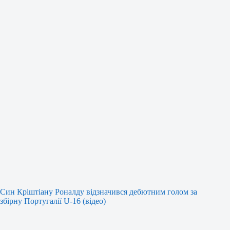
Син Кріштіану Роналду відзначився дебютним голом за
збірну Португалії U-16 (відео)