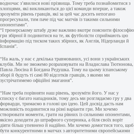
водночас з’явилися нові прізвища. Тому треба познайомитися з
хлопцями, які викликаються до цієї команди вперше, а також
зрозуміти рівень гравців, які за цей час досить непогано
прогресували, тим паче під час матчів із такими сильними
опонентами”.
“І тренерському штабу дуже важливо вкотре пояснити філософію
гри збірної й подивитися на те, як футболісти сприймають цю
інформацію під тиском таких збірних, як Англія, Нідерланди й
Іспанія”.
“На жаль, у нас є декілька травмованих, усі вони з українських
клубів. Ми не зможемо розраховувати на Владислава Тютюнова,
Павла Люсіна й Богдана Редушка. Тому на цьому іспанському
зборі й будуть ті самі 80 відсотків гравців, з якими ми
зустрічатимемо офіційні змагання”.
“Нам треба порівняти наш рівень, зрозуміти його. У нас у
списку є багато нападників, тому десь ми розглядаємо гру у два
форварди, тримаємо в голові цю ідею. Цей досвід дасть нам
можливість подивитися на різні варіанти гри. Ми хочемо
створювати моменти, грати на рівних із сильними опонентами,
якісно доходити до штрафного суперника, а біля своїх воріт
діяти більш упевнено й надійно. Ми хочемо домогтися того, щоб
бути конкурентними в матчах з авторитетними європейськими