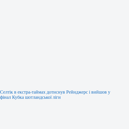
Селтік в екстра-таймах дотиснув Рейнджерс і вийшов у
фінал Кубка шотландської ліги