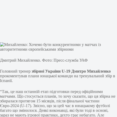
Дмитрий Михайленко. Фото: Пресс-служба УАФ
Головний тренер
збірної України U-19 Дмитро Михайленко
прокоментував плани юнацької команди на тренувальний збір в
Іспанії.
“Так, це наш останній етап підготовки перед офіційними
матчами. Що стосується планів, то хочу сказати, що ця збірна не
збиралася протягом 15 місяців, після фінальної частини
Євро-2024 (U-17). Звісно, що за цей час в юнацькому футболі
багато що змінилося. Деякі виконавці, які були тоді в основі,
зараз не мають ігрової практики, дехто грає небагато. Але