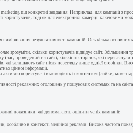
e marketing під конкретні завдання. Наприклад, для кампанії з 
сті користувачів, тоді як для електронної комерції ключовими мо
 вимірювання результативності кампаній. Ось кілька основних 
ляє зрозуміти, скільки користувачів відвідує сайт. Збільшення т
ку (час, проведений на сайті, кількість сторінок, які переглянули 
ів, які залишають сайт після перегляду лише однієї сторінки. Ви
тньо цінної інформації.
ки активно користувачі взаємодіють із контентом (лайки, комент
тивності рекламних оголошень у пошукових системах та на сайт
ажливі показники, які допомагають оцінити успіх кампанії:
, особливо в контексті медійної реклами. Висока частота показу 