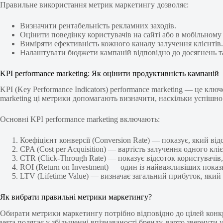
Правильне використання метрик маркетингу дозволяє:
Визначити рентабельність рекламних заходів.
Оцінити поведінку користувачів на сайті або в мобільному 
Виміряти ефективність кожного каналу залучення клієнтів.
Налаштувати бюджети кампаній відповідно до досягнень та
KPI performance marketing: Як оцінити продуктивність кампаній
KPI (Key Performance Indicators) performance marketing — це кл
marketing ці метрики допомагають визначити, наскільки успішно
Основні KPI performance marketing включають:
Коефіцієнт конверсії (Conversion Rate) — показує, який від
CPA (Cost per Acquisition) — вартість залучення одного клі
CTR (Click-Through Rate) — показує відсоток користувачів
ROI (Return on Investment) — один із найважливіших показн
LTV (Lifetime Value) — визначає загальний прибуток, який 
Як вибрати правильні метрики маркетингу?
Обирати метрики маркетингу потрібно відповідно до цілей конк
мета полягає у збільшенні впізнаваності бренду, варто звернути 