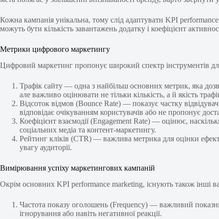
Кожна кампанія унікальна, тому слід адаптувати KPI performanc
можуть бути кількість завантажень додатку і коефіцієнт активно
Метрики цифрового маркетингу
Цифровий маркетинг пропонує широкий спектр інструментів для
Трафік сайту — одна з найбільш основних метрик, яка дозво
але важливо оцінювати не тільки кількість, а й якість трафі
Відсоток відмов (Bounce Rate) — показує частку відвідувач
відповідає очікуванням користувачів або не пропонує доста
Коефіцієнт взаємодії (Engagement Rate) — оцінює, наскіль
соціальних медіа та контент-маркетингу.
Рейтинг кліків (CTR) — важлива метрика для оцінки ефек
увагу аудиторії.
Вимірювання успіху маркетингових кампаній
Окрім основних KPI performance marketing, існують також інші в
Частота показу оголошень (Frequency) — важливий показник
ігнорування або навіть негативної реакції.