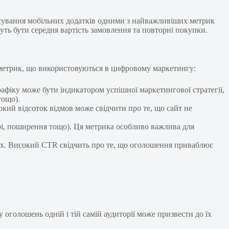
просування мобільних додатків одними з найважливіших метрик
жуть бути середня вартість замовлення та повторні покупки.
метрик, що використовуються в цифровому маркетингу:
рафіку може бути індикатором успішної маркетингової стратегії,
тощо).
сокий відсоток відмов може свідчити про те, що сайт не
арі, поширення тощо). Ця метрика особливо важлива для
ах. Високий CTR свідчить про те, що оголошення приваблює
оголошень одній і тій самій аудиторії може призвести до їх