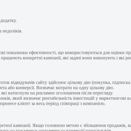
додатку.
 недоліків.
ючові показники ефективності, що використовуються для оцінки п
 працюють конкретні кампанії, які задачі вони виконують і які 
соток відвідувачів сайту здійснює цільову дію (покупка, підписка
єнта або конверсії. Визначає витрати на одну цільову дію.
, які натиснули на рекламне оголошення після перегляду.
иків, який визначає рентабельність інвестицій у маркетингові ка
принесе клієнт за весь період співпраці з компанією.
ретної кампанії. Якщо головною метою є збільшення продажів, в
увагу на показники охоплення та взаємодії користувачів.