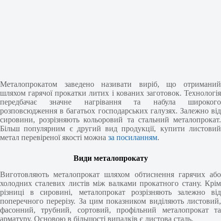
Металопрокатом заведено називати виріб, що отриманий
шляхом гарячої прокатки литих і кованих заготовок. Технологія
передбачає значне нагрівання та набула широкого
розповсюдження в багатьох господарських галузях. Залежно від
сировини, розрізняють кольоровий та стальний металопрокат.
Більш популярним є другий вид продукції, купити листовий
метал перевіреної якості можна
за посиланням
.
Види металопрокату
Виготовляють металопрокат шляхом обтиснення гарячих або
холодних сталевих листів між валками прокатного стану. Крім
різниці в сировині, металопрокат розрізняють залежно від
поперечного перерізу. За цим показником виділяють листовий,
фасонний, трубний, сортовий, профільний металопрокат та
арматуру. Основою в більшості випадків є листова сталь.