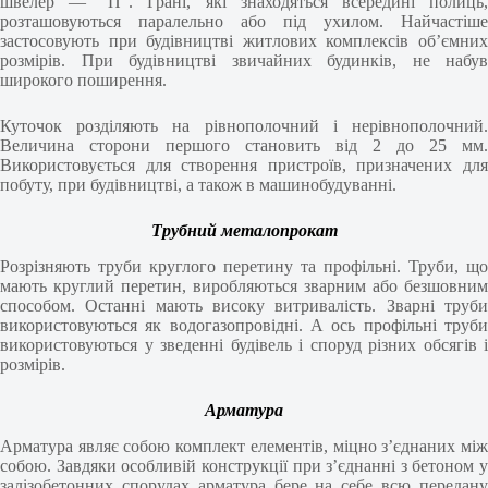
швелер — “П”. Грані, які знаходяться всередині полиць,
розташовуються паралельно або під ухилом. Найчастіше
застосовують при будівництві житлових комплексів об’ємних
розмірів. При будівництві звичайних будинків, не набув
широкого поширення.
Куточок розділяють на рівнополочний і нерівнополочний.
Величина сторони першого становить від 2 до 25 мм.
Використовується для створення пристроїв, призначених для
побуту, при будівництві, а також в машинобудуванні.
Трубний металопрокат
Розрізняють труби круглого перетину та профільні. Труби, що
мають круглий перетин, виробляються зварним або безшовним
способом. Останні мають високу витривалість. Зварні труби
використовуються як водогазопровідні. А ось профільні труби
використовуються у зведенні будівель і споруд різних обсягів і
розмірів.
Арматура
Арматура являє собою комплект елементів, міцно з’єднаних між
собою. Завдяки особливій конструкції при з’єднанні з бетоном у
залізобетонних спорудах арматура бере на себе всю передану