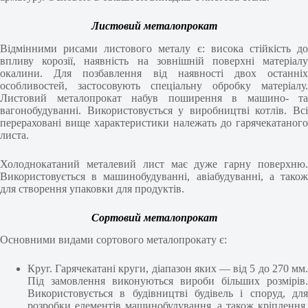
Листовий металопрокат
Відмінними рисами листового металу є: висока стійкість до
впливу корозії, наявність на зовнішній поверхні матеріалу
окалини. Для позбавлення від наявності двох останніх
особливостей, застосовують спеціальну обробку матеріалу.
Листовий металопрокат набув поширення в машино- та
вагонобудуванні. Використовується у виробництві котлів. Всі
перераховані вище характеристики належать до гарячекатаного
листа.
Холоднокатаний металевий лист має дуже гарну поверхню.
Використовується в машинобудуванні, авіабудуванні, а також
для створення упаковки для продуктів.
Сортовий металопрокат
Основними видами сортового металопрокату є:
Круг. Гарячекатані круги, діапазон яких — від 5 до 270 мм.
Під замовлення виконуються вироби більших розмірів.
Використовується в будівництві будівель і споруд, для
розробки елементів машинобудування, а також кріплення.