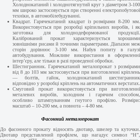
Холоднокатаний і холоднотягнутий круг з діаметром 3-100
мм широко застосовується при створенні електропобутової
техніки, в автомобілебудуванні.
Квадрат. Гарячекатаний квадрат із розмірами 8-200 мм.
Використовується при розробці кріпильних виробів, і як
заготовка для холоднодеформованої продукції.
Калібрований прокат характеризується хорошими
зовнішніми рисами й точними параметрами. Діапазон меж
сторін дорівнює 3-100 мм. Набув попиту в галузі
автобудування. Можливе використання в оформленні
інтер’єру, але тільки в разі проведеної обробки.
Шестигранник. Гарячекатаний металопрокат з розмірами
від 8 до 103 мм застосовується при виготовленні кріплень
— болтів, гайок, холоднокатаний шестигранник
відповідно у розробці кріплень на автоматичних верстатах.
Смуговий прокат використовується при виготовленні
металевих виробів, холодним і гарячим способом,
особливо штампуванням гнутого профілю. Розміри:
масштаб – 10-200 мм, а повнота – 4-80 мм.
Фасонний металопрокат
До фасонного прокату відносять двотавр, швелер та куточки.
Двотавр представлений профілем, що нагадує символ “Н”,