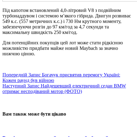
Під капотом встановлений 4,0-літровий V8 з подвійним
турбонаддувом і системою м’якого гібрида. Двигун розвиває
549 к.с. (557 метричних к.с.) і 730 Нм крутного моменту,
забезпечуючи розгін до 97 км/год за 4,7 секунди та
максимальну швидкість 250 км/год.
Для потенційних покупців цей лот може стати рідкісною
можливістю придбати майже новий Maybach за значно
нижчою ціною.
Попередній
Запис
Богачук присвятив перемогу Україні:
Кожен раунд був війною
Наступний
Запис
Найдешевший електричний седан BMW
отримає несподіваний мотор (ФОТО)
Вам також може бути цікаво