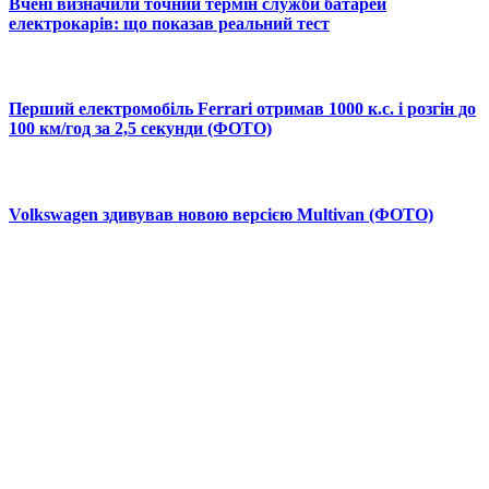
Вчені визначили точний термін служби батарей
електрокарів: що показав реальний тест
Перший електромобіль Ferrari отримав 1000 к.с. і розгін до
100 км/год за 2,5 секунди (ФОТО)
Volkswagen здивував новою версією Multivan (ФОТО)
© 2025 Новини України | Останні новини в Україні
Реклама: sale@portal24.org.ua