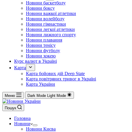
Новини баскетболу
Новини боксу
Новини важкої атлетики
Новини волейболу
Новини гімнастики
Новини легкої атлетики
Новини лижного спорту
Новини плавання
Новини тенісу
Новини футболу
Новини хокею
Курс валют в Україні
Карта
Карта бойових дій Deep State
Карта повітряних тривог в Україні
Карта України
Меню
Dark Mode
Light Mode
Пошук
Головна
Новини
Новини Києва