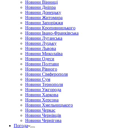
Новини Вінниці
Новини Дніпра
Новини Донецьку
Новини Житомира
Новини Запоріжжя
Новини Кропивницького
Новини Івано-Франківська
Новини Луганська
Новини Луцьку
Новини Львова
Новини Миколаїва
Новини Одеси
Новини Полтави
Новини Рівного
Новини Сімферополя
Новини Сум
Новини Тернополя
Новини Ужгорода
Новини Харкова
Новини Херсона
Новини Хмельницького
Новини Черкас
Новини Чернівців
Новини Чернігова
Погода