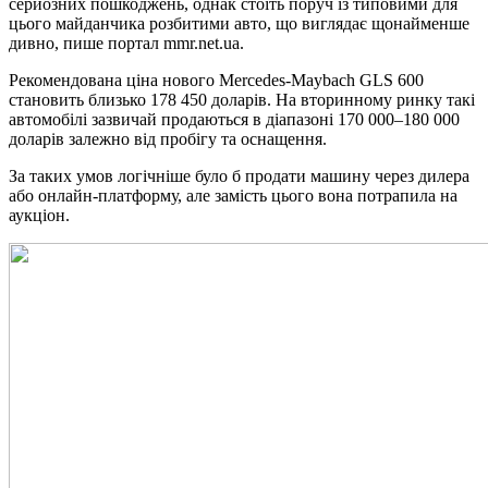
серйозних пошкоджень, однак стоїть поруч із типовими для
цього майданчика розбитими авто, що виглядає щонайменше
дивно, пише портал mmr.net.ua.
Рекомендована ціна нового Mercedes-Maybach GLS 600
становить близько 178 450 доларів. На вторинному ринку такі
автомобілі зазвичай продаються в діапазоні 170 000–180 000
доларів залежно від пробігу та оснащення.
За таких умов логічніше було б продати машину через дилера
або онлайн-платформу, але замість цього вона потрапила на
аукціон.