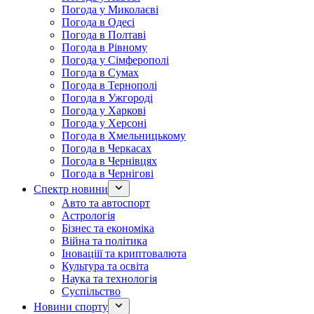
Погода у Миколаєві
Погода в Одесі
Погода в Полтаві
Погода в Рівному
Погода у Сімферополі
Погода в Сумах
Погода в Тернополі
Погода в Ужгороді
Погода у Харкові
Погода у Херсоні
Погода в Хмельницькому
Погода в Черкасах
Погода в Чернівцях
Погода в Чернігові
Спектр новини
Авто та автоспорт
Астрологія
Бізнес та економіка
Війна та політика
Іноваціії та криптовалюта
Культура та освіта
Наука та технологія
Суспільство
Новини спорту