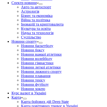
Спектр новини
Авто та автоспорт
Астрологія
Бізнес та економіка
Війна та політика
Іноваціії та криптовалюта
Культура та освіта
Наука та технологія
Суспільство
Новини спорту
Новини баскетболу
Новини боксу
Новини важкої атлетики
Новини волейболу
Новини гімнастики
Новини легкої атлетики
Новини лижного спорту
Новини плавання
Новини тенісу
Новини футболу
Новини хокею
Курс валют в Україні
Карта
Карта бойових дій Deep State
Карта повітряних тривог в Україні