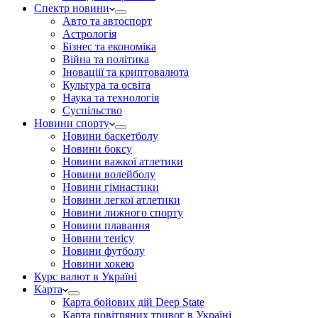
Спектр новини
Авто та автоспорт
Астрологія
Бізнес та економіка
Війна та політика
Іноваціії та криптовалюта
Культура та освіта
Наука та технологія
Суспільство
Новини спорту
Новини баскетболу
Новини боксу
Новини важкої атлетики
Новини волейболу
Новини гімнастики
Новини легкої атлетики
Новини лижного спорту
Новини плавання
Новини тенісу
Новини футболу
Новини хокею
Курс валют в Україні
Карта
Карта бойових дій Deep State
Карта повітряних тривог в Україні