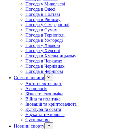
Погода у Миколаєві
Погода в Одесі
Погода в Полтаві
Погода в Рівному
Погода у Сімферополі
Погода в Сумах
Погода в Тернополі
Погода в Ужгороді
Погода у Харкові
Погода у Херсоні
Погода в Хмельницькому
Погода в Черкасах
Погода в Чернівцях
Погода в Чернігові
Спектр новини
Авто та автоспорт
Астрологія
Бізнес та економіка
Війна та політика
Іноваціії та криптовалюта
Культура та освіта
Наука та технологія
Суспільство
Новини спорту