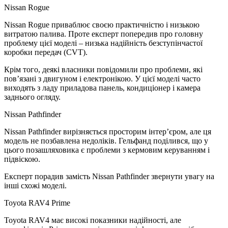
Nissan Rogue
Nissan Rogue приваблює своєю практичністю і низькою
витратою палива. Проте експерт попередив про головну
проблему цієї моделі – низька надійність безступінчастої
коробки передач (CVT).
Крім того, деякі власники повідомили про проблеми, які
пов’язані з двигуном і електронікою. У цієї моделі часто
виходять з ладу приладова панель, кондиціонер і камера
заднього огляду.
Nissan Pathfinder
Nissan Pathfinder вирізняється просторим інтер’єром, але ця
модель не позбавлена недоліків. Гельфанд поділився, що у
цього позашляховика є проблеми з кермовим керуванням і
підвіскою.
Експерт порадив замість Nissan Pathfinder звернути увагу на
інші схожі моделі.
Toyota RAV4 Prime
Toyota RAV4 має високі показники надійності, але