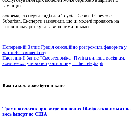
обслуговування цих моделей може серйозно вдарити по
гаманцю.
Зокрема, експерти виділили Toyota Tacoma і Chevrolet
Suburban. Експерти зазначили, що ці моделі продають на
вторинному ринку за завищеними цінами.
Попередній
Запис
Греція сенсаційно розгромила фаворита у
матчі ЧС з волейболу
Наступний
Запис
"Смертеноміка" Путіна вигідна росіянам,
вони не хочуть закінчувати війну, - The Telegraph
Вам також може бути цікаво
Трамп оголосив про введення нових 10-відсоткових мит на
весь імпорт до США