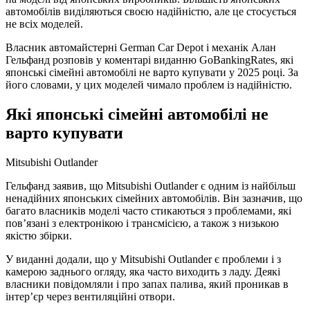
автомобілів виділяються своєю надійністю, але це стосується
не всіх моделей.
Власник автомайстерні German Car Depot і механік Алан
Гельфанд розповів у коментарі виданню GoBankingRates, які
японські сімейні автомобілі не варто купувати у 2025 році. За
його словами, у цих моделей чимало проблем із надійністю.
Які японські сімейні автомобілі не
варто купувати
Mitsubishi Outlander
Гельфанд заявив, що Mitsubishi Outlander є одним із найбільш
ненадійних японських сімейних автомобілів. Він зазначив, що
багато власників моделі часто стикаються з проблемами, які
пов’язані з електронікою і трансмісією, а також з низькою
якістю збірки.
У виданні додали, що у Mitsubishi Outlander є проблеми і з
камерою заднього огляду, яка часто виходить з ладу. Деякі
власники повідомляли і про запах палива, який проникав в
інтер’єр через вентиляційні отвори.