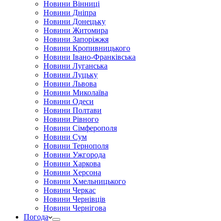
Новини Вінниці
Новини Дніпра
Новини Донецьку
Новини Житомира
Новини Запоріжжя
Новини Кропивницького
Новини Івано-Франківська
Новини Луганська
Новини Луцьку
Новини Львова
Новини Миколаїва
Новини Одеси
Новини Полтави
Новини Рівного
Новини Сімферополя
Новини Сум
Новини Тернополя
Новини Ужгорода
Новини Харкова
Новини Херсона
Новини Хмельницького
Новини Черкас
Новини Чернівців
Новини Чернігова
Погода