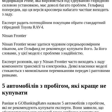
модифікація Prime, яка вирізняється під’єднуваною гібридною
силовою установкою, має доволі багато проблем. Гельфанд
попередив, що ця версія кросовера набагато частіше виходить
з ладу.
Експерт радить потенційним покупцям обрати стандартний
гібридний Toyota RAV4.
Nissan Frontier
Nissan Frontier може здатися чудовим середньорозмірним
пікапом, але Гельфанд не рекомендує купувати його. За його
словами, у цієї моделі є проблеми з надійністю.
Експерт розповів, що у Nissan Frontier часто виходять з ладу
компоненти трансмісії та електроніка. Деякі власники моделі
стикаються з мимовільним перемиканням передач і раптовими
ривками.
5 автомобілів з пробігом, які краще не
купувати
Раніше в GOBankingRates назвали 5 автомобілів з пробігом,
які не рекомендують купувати експерти. Вони заявили, що