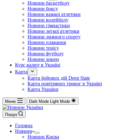
Новини баскетболу
Новини боксу
Новини важкої атлетики
Новини волейболу
Новини гімнастики
Новини легкої атлетики
Новини лижного спорту
Новини плавання
Новини тенісу
Новини футболу
Новини хокею
Курс валют в Україні
Карта
Карта бойових дій Deep State
Карта повітряних тривог в Україні
Карта України
Меню
Dark Mode
Light Mode
Пошук
Головна
Новини
Новини Києва