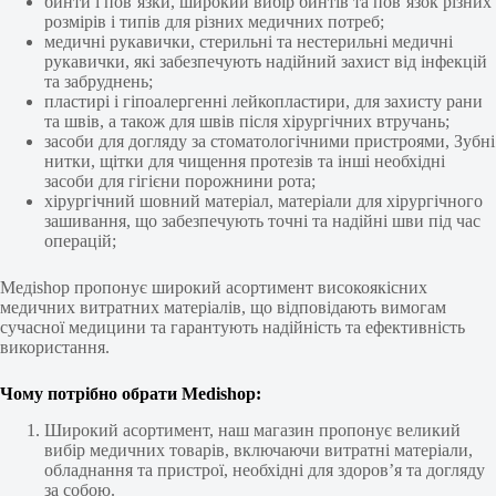
бинти і пов’язки, широкий вибір бинтів та пов’язок різних
розмірів і типів для різних медичних потреб;
медичні рукавички, стерильні та нестерильні медичні
рукавички, які забезпечують надійний захист від інфекцій
та забруднень;
пластирі і гіпоалергенні лейкопластири, для захисту рани
та швів, а також для швів після хірургічних втручань;
засоби для догляду за стоматологічними пристроями, Зубні
нитки, щітки для чищення протезів та інші необхідні
засоби для гігієни порожнини рота;
хірургічний шовний матеріал, матеріали для хірургічного
зашивання, що забезпечують точні та надійні шви під час
операцій;
Медishop пропонує широкий асортимент високоякісних
медичних витратних матеріалів, що відповідають вимогам
сучасної медицини та гарантують надійність та ефективність
використання.
Чому потрібно обрати Medishop:
Широкий асортимент, наш магазин пропонує великий
вибір медичних товарів, включаючи витратні матеріали,
обладнання та пристрої, необхідні для здоров’я та догляду
за собою.