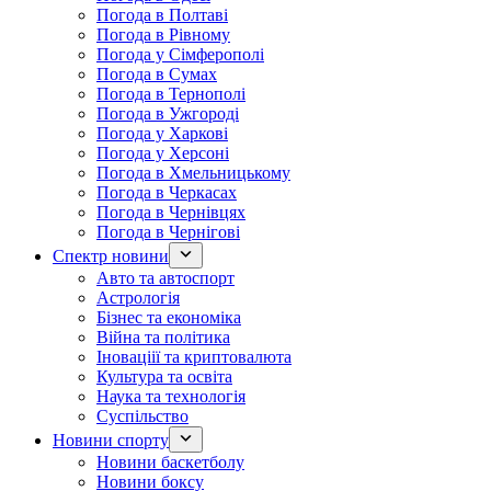
Погода в Полтаві
Погода в Рівному
Погода у Сімферополі
Погода в Сумах
Погода в Тернополі
Погода в Ужгороді
Погода у Харкові
Погода у Херсоні
Погода в Хмельницькому
Погода в Черкасах
Погода в Чернівцях
Погода в Чернігові
Спектр новини
Авто та автоспорт
Астрологія
Бізнес та економіка
Війна та політика
Іноваціії та криптовалюта
Культура та освіта
Наука та технологія
Суспільство
Новини спорту
Новини баскетболу
Новини боксу