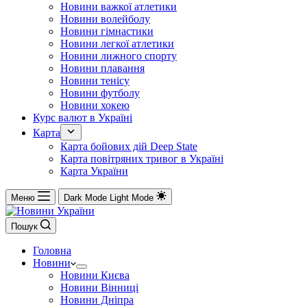
Новини важкої атлетики
Новини волейболу
Новини гімнастики
Новини легкої атлетики
Новини лижного спорту
Новини плавання
Новини тенісу
Новини футболу
Новини хокею
Курс валют в Україні
Карта
Карта бойових дій Deep State
Карта повітряних тривог в Україні
Карта України
Меню
Dark Mode
Light Mode
Пошук
Головна
Новини
Новини Києва
Новини Вінниці
Новини Дніпра