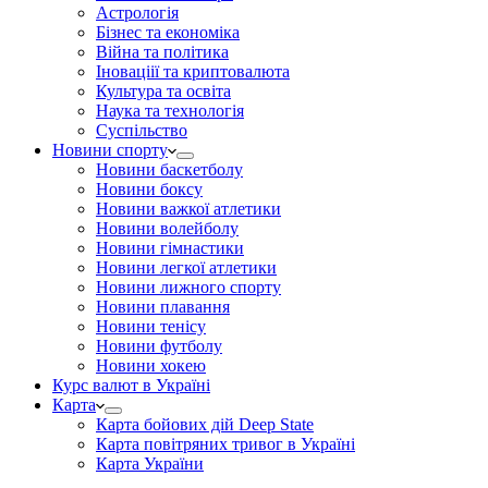
Астрологія
Бізнес та економіка
Війна та політика
Іноваціії та криптовалюта
Культура та освіта
Наука та технологія
Суспільство
Новини спорту
Новини баскетболу
Новини боксу
Новини важкої атлетики
Новини волейболу
Новини гімнастики
Новини легкої атлетики
Новини лижного спорту
Новини плавання
Новини тенісу
Новини футболу
Новини хокею
Курс валют в Україні
Карта
Карта бойових дій Deep State
Карта повітряних тривог в Україні
Карта України