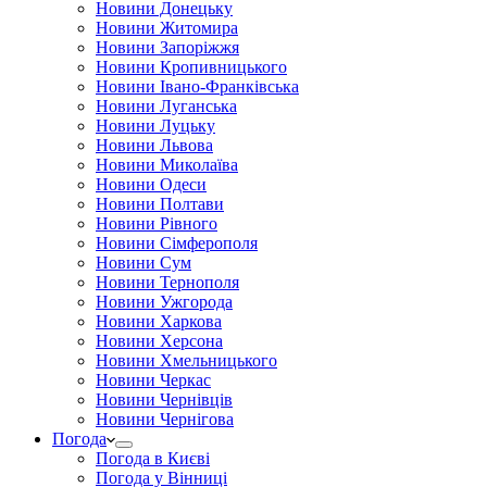
Новини Донецьку
Новини Житомира
Новини Запоріжжя
Новини Кропивницького
Новини Івано-Франківська
Новини Луганська
Новини Луцьку
Новини Львова
Новини Миколаїва
Новини Одеси
Новини Полтави
Новини Рівного
Новини Сімферополя
Новини Сум
Новини Тернополя
Новини Ужгорода
Новини Харкова
Новини Херсона
Новини Хмельницького
Новини Черкас
Новини Чернівців
Новини Чернігова
Погода
Погода в Києві
Погода у Вінниці