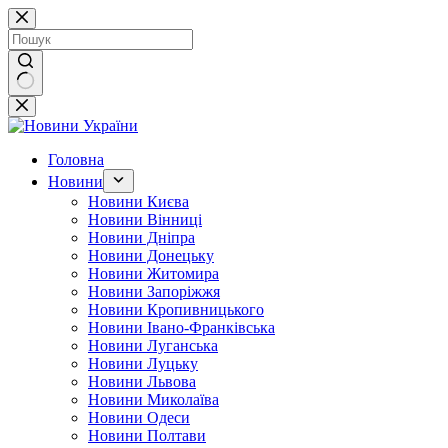
Перейти
до
вмісту
Немає
результатів
Головна
Новини
Новини Києва
Новини Вінниці
Новини Дніпра
Новини Донецьку
Новини Житомира
Новини Запоріжжя
Новини Кропивницького
Новини Івано-Франківська
Новини Луганська
Новини Луцьку
Новини Львова
Новини Миколаїва
Новини Одеси
Новини Полтави