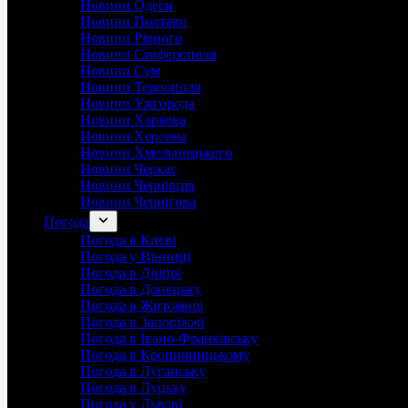
Новини Одеси
Новини Полтави
Новини Рівного
Новини Сімферополя
Новини Сум
Новини Тернополя
Новини Ужгорода
Новини Харкова
Новини Херсона
Новини Хмельницького
Новини Черкас
Новини Чернівців
Новини Чернігова
Погода
Погода в Києві
Погода у Вінниці
Погода в Дніпрі
Погода в Донецьку
Погода в Житомирі
Погода в Запоріжжі
Погода в Івано-Франківську
Погода в Кропивницькому
Погода в Луганську
Погода в Луцьку
Погода у Львові