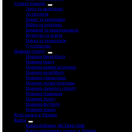
Спектр новини
Авто та автоспорт
Астрологія
Бізнес та економіка
Війна та політика
Іноваціії та криптовалюта
Культура та освіта
Наука та технологія
Суспільство
Новини спорту
Новини баскетболу
Новини боксу
Новини важкої атлетики
Новини волейболу
Новини гімнастики
Новини легкої атлетики
Новини лижного спорту
Новини плавання
Новини тенісу
Новини футболу
Новини хокею
Курс валют в Україні
Карта
Карта бойових дій Deep State
Карта повітряних тривог в Україні