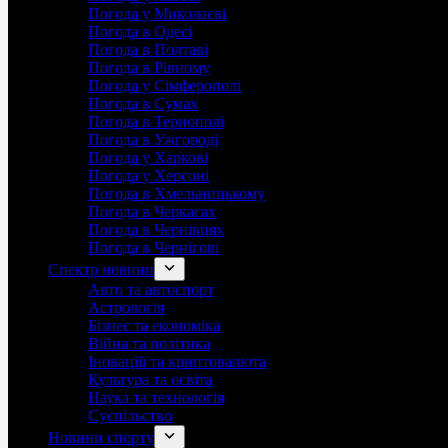
Погода у Миколаєві
Погода в Одесі
Погода в Полтаві
Погода в Рівному
Погода у Сімферополі
Погода в Сумах
Погода в Тернополі
Погода в Ужгороді
Погода у Харкові
Погода у Херсоні
Погода в Хмельницькому
Погода в Черкасах
Погода в Чернівцях
Погода в Чернігові
Спектр новини
Авто та автоспорт
Астрологія
Бізнес та економіка
Війна та політика
Іноваціії та криптовалюта
Культура та освіта
Наука та технологія
Суспільство
Новини спорту