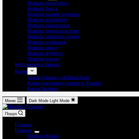
Новини баскетболу
Новини боксу
Новини важкої атлетики
Новини волейболу
Новини гімнастики
Новини легкої атлетики
Новини лижного спорту
Новини плавання
Новини тенісу
Новини футболу
Новини хокею
Курс валют в Україні
Карта
Карта бойових дій Deep State
Карта повітряних тривог в Україні
Карта України
Меню
Dark Mode
Light Mode
Пошук
Головна
Новини
Новини Києва