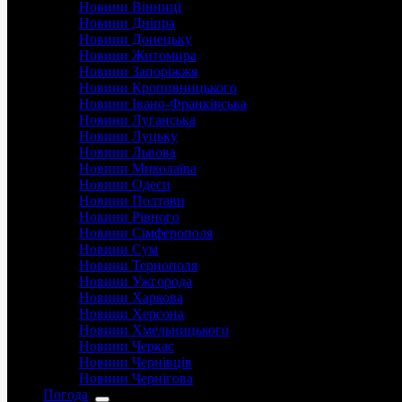
Новини Вінниці
Новини Дніпра
Новини Донецьку
Новини Житомира
Новини Запоріжжя
Новини Кропивницького
Новини Івано-Франківська
Новини Луганська
Новини Луцьку
Новини Львова
Новини Миколаїва
Новини Одеси
Новини Полтави
Новини Рівного
Новини Сімферополя
Новини Сум
Новини Тернополя
Новини Ужгорода
Новини Харкова
Новини Херсона
Новини Хмельницького
Новини Черкас
Новини Чернівців
Новини Чернігова
Погода