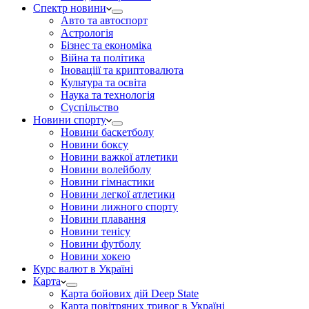
Спектр новини
Авто та автоспорт
Астрологія
Бізнес та економіка
Війна та політика
Іноваціії та криптовалюта
Культура та освіта
Наука та технологія
Суспільство
Новини спорту
Новини баскетболу
Новини боксу
Новини важкої атлетики
Новини волейболу
Новини гімнастики
Новини легкої атлетики
Новини лижного спорту
Новини плавання
Новини тенісу
Новини футболу
Новини хокею
Курс валют в Україні
Карта
Карта бойових дій Deep State
Карта повітряних тривог в Україні