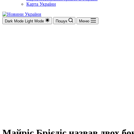
Карта України
Dark Mode
Light Mode
Пошук
Меню
Майріс Брієдіс назвав двох бо