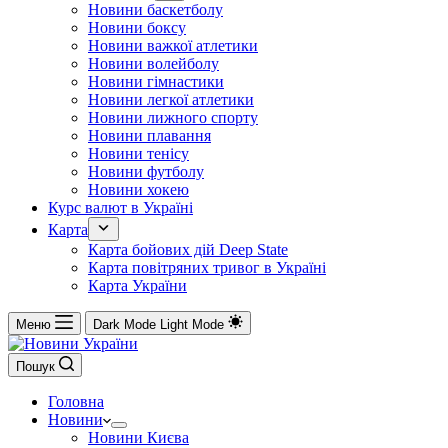
Новини баскетболу
Новини боксу
Новини важкої атлетики
Новини волейболу
Новини гімнастики
Новини легкої атлетики
Новини лижного спорту
Новини плавання
Новини тенісу
Новини футболу
Новини хокею
Курс валют в Україні
Карта
Карта бойових дій Deep State
Карта повітряних тривог в Україні
Карта України
Меню
Dark Mode
Light Mode
Пошук
Головна
Новини
Новини Києва