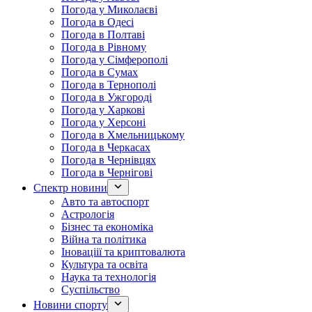
Погода у Миколаєві
Погода в Одесі
Погода в Полтаві
Погода в Рівному
Погода у Сімферополі
Погода в Сумах
Погода в Тернополі
Погода в Ужгороді
Погода у Харкові
Погода у Херсоні
Погода в Хмельницькому
Погода в Черкасах
Погода в Чернівцях
Погода в Чернігові
Спектр новини
Авто та автоспорт
Астрологія
Бізнес та економіка
Війна та політика
Іноваціії та криптовалюта
Культура та освіта
Наука та технологія
Суспільство
Новини спорту