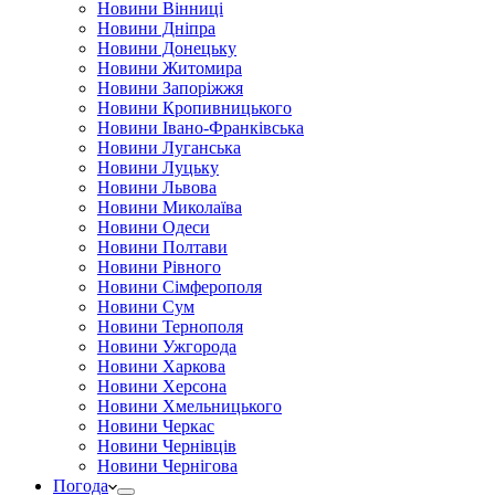
Новини Вінниці
Новини Дніпра
Новини Донецьку
Новини Житомира
Новини Запоріжжя
Новини Кропивницького
Новини Івано-Франківська
Новини Луганська
Новини Луцьку
Новини Львова
Новини Миколаїва
Новини Одеси
Новини Полтави
Новини Рівного
Новини Сімферополя
Новини Сум
Новини Тернополя
Новини Ужгорода
Новини Харкова
Новини Херсона
Новини Хмельницького
Новини Черкас
Новини Чернівців
Новини Чернігова
Погода