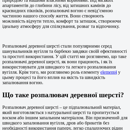
природою та нашими власними коріннями. Від міських
апартаментів до глибини лісу, від затишних камінів до
краєвидних пікніків, розпалювачі вогню є невід’ємною
частиною нашого способу життя. Вони створюють
можливість відчути тепло, комфорт та затишок, створюючи
ідеальну атмосферу для спілкування, розваг та відпочинку.
Розпалювачі деревної шерсті стали популярними серед
шанувальників вугілля та барбекю завдяки своїй ефективності
та простоті використання. У цій статті ми розглянемо, що таке
розпалювачі деревної шерсті, як вони працюють, і як їх
використовувати для швидкого та легкого розпалювання
вугілля. Крім того, ми розглянемо роль елементу
element4
у
цьому процесі та його вплив на якість та швидкість
запалювання вогню.
Що таке розпалювач деревної шерсті?
Розпалювач деревної шерсті – це підпалювальний матеріал,
який виготовляється з натуральної шерсті та пропитується
воском або іншим запальним матеріалом. Він призначений для
швидкого запалювання вугілля, дров або брикетів без
необхідності використання паперу, легко спалахуючих рідин