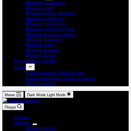
Новини баскетболу
Новини боксу
Новини важкої атлетики
Новини волейболу
Новини гімнастики
Новини легкої атлетики
Новини лижного спорту
Новини плавання
Новини тенісу
Новини футболу
Новини хокею
Курс валют в Україні
Карта
Карта бойових дій Deep State
Карта повітряних тривог в Україні
Карта України
Меню
Dark Mode
Light Mode
Пошук
Головна
Новини
Новини Києва