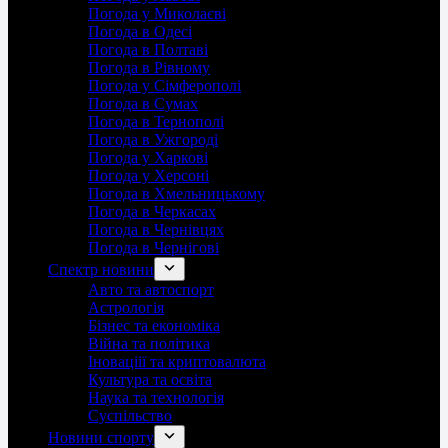
Погода у Миколаєві
Погода в Одесі
Погода в Полтаві
Погода в Рівному
Погода у Сімферополі
Погода в Сумах
Погода в Тернополі
Погода в Ужгороді
Погода у Харкові
Погода у Херсоні
Погода в Хмельницькому
Погода в Черкасах
Погода в Чернівцях
Погода в Чернігові
Спектр новини
Авто та автоспорт
Астрологія
Бізнес та економіка
Війна та політика
Іноваціії та криптовалюта
Культура та освіта
Наука та технологія
Суспільство
Новини спорту