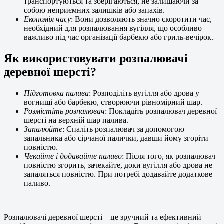
транспортуються та зберігаються, не залишаючи за
собою неприємних залишків або запахів.
Економія часу
: Вони дозволяють значно скоротити час,
необхідний для розпалювання вугілля, що особливо
важливо під час організації барбекю або гриль-вечірок.
Як використовувати розпалювачі
деревної шерсті?
Підготовка палива
: Розподіліть вугілля або дрова у
вогнищі або барбекю, створюючи рівномірний шар.
Розмістіть розпалювач
: Покладіть розпалювач деревної
шерсті на верхній шар палива.
Запалюйте
: Спаліть розпалювач за допомогою
запальника або сірчаної палички, давши йому згоріти
повністю.
Чекайте і додавайте паливо
: Після того, як розпалювач
повністю згорить, зачекайте, доки вугілля або дрова не
запаляться повністю. При потребі додавайте додаткове
паливо.
Розпалювачі деревної шерсті – це зручний та ефективний