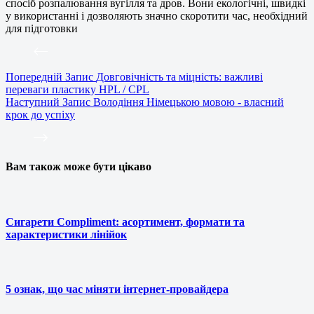
спосіб розпалювання вугілля та дров. Вони екологічні, швидкі
у використанні і дозволяють значно скоротити час, необхідний
для підготовки
Попередній
Запис
Довговічність та міцність: важливі
переваги пластику HPL / CPL
Наступний
Запис
Володіння Німецькою мовою - власний
крок до успіху
Вам також може бути цікаво
Сигарети Compliment: асортимент, формати та
характеристики лінійок
5 ознак, що час міняти інтернет-провайдера