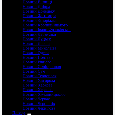
Новини Вінниці
Новини Дніпра
Новини Донецьку
Новини Житомира
Новини Запоріжжя
Новини Кропивницького
Новини Івано-Франківська
Новини Луганська
Новини Луцьку
Новини Львова
Новини Миколаїва
Новини Одеси
Новини Полтави
Новини Рівного
Новини Сімферополя
Новини Сум
Новини Тернополя
Новини Ужгорода
Новини Харкова
Новини Херсона
Новини Хмельницького
Новини Черкас
Новини Чернівців
Новини Чернігова
Погода