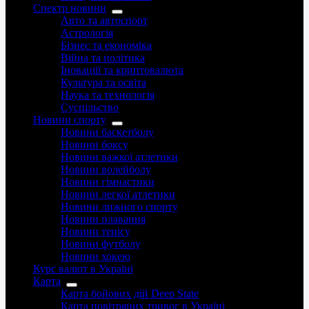
Спектр новини
Авто та автоспорт
Астрологія
Бізнес та економіка
Війна та політика
Іноваціії та криптовалюта
Культура та освіта
Наука та технологія
Суспільство
Новини спорту
Новини баскетболу
Новини боксу
Новини важкої атлетики
Новини волейболу
Новини гімнастики
Новини легкої атлетики
Новини лижного спорту
Новини плавання
Новини тенісу
Новини футболу
Новини хокею
Курс валют в Україні
Карта
Карта бойових дій Deep State
Карта повітряних тривог в Україні