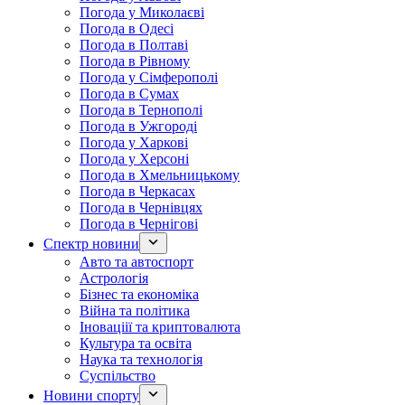
Погода у Миколаєві
Погода в Одесі
Погода в Полтаві
Погода в Рівному
Погода у Сімферополі
Погода в Сумах
Погода в Тернополі
Погода в Ужгороді
Погода у Харкові
Погода у Херсоні
Погода в Хмельницькому
Погода в Черкасах
Погода в Чернівцях
Погода в Чернігові
Спектр новини
Авто та автоспорт
Астрологія
Бізнес та економіка
Війна та політика
Іноваціії та криптовалюта
Культура та освіта
Наука та технологія
Суспільство
Новини спорту