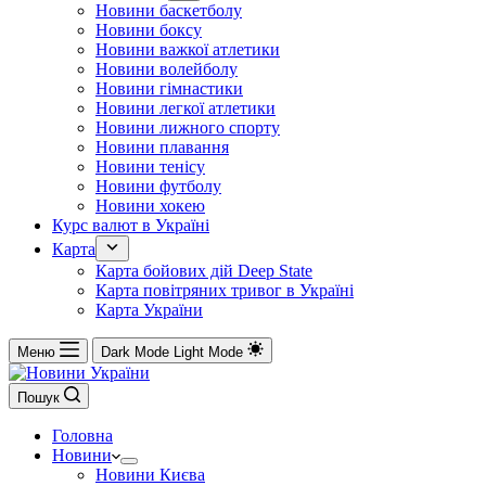
Новини баскетболу
Новини боксу
Новини важкої атлетики
Новини волейболу
Новини гімнастики
Новини легкої атлетики
Новини лижного спорту
Новини плавання
Новини тенісу
Новини футболу
Новини хокею
Курс валют в Україні
Карта
Карта бойових дій Deep State
Карта повітряних тривог в Україні
Карта України
Меню
Dark Mode
Light Mode
Пошук
Головна
Новини
Новини Києва