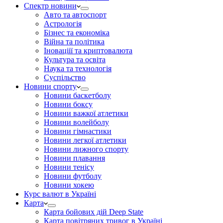
Спектр новини
Авто та автоспорт
Астрологія
Бізнес та економіка
Війна та політика
Іноваціії та криптовалюта
Культура та освіта
Наука та технологія
Суспільство
Новини спорту
Новини баскетболу
Новини боксу
Новини важкої атлетики
Новини волейболу
Новини гімнастики
Новини легкої атлетики
Новини лижного спорту
Новини плавання
Новини тенісу
Новини футболу
Новини хокею
Курс валют в Україні
Карта
Карта бойових дій Deep State
Карта повітряних тривог в Україні