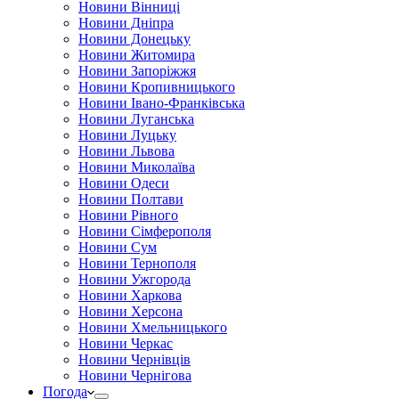
Новини Вінниці
Новини Дніпра
Новини Донецьку
Новини Житомира
Новини Запоріжжя
Новини Кропивницького
Новини Івано-Франківська
Новини Луганська
Новини Луцьку
Новини Львова
Новини Миколаїва
Новини Одеси
Новини Полтави
Новини Рівного
Новини Сімферополя
Новини Сум
Новини Тернополя
Новини Ужгорода
Новини Харкова
Новини Херсона
Новини Хмельницького
Новини Черкас
Новини Чернівців
Новини Чернігова
Погода