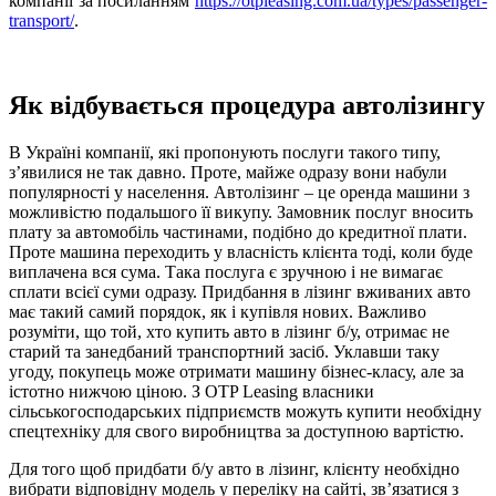
компанії за посиланням
https://otpleasing.com.ua/types/passenger-
transport/
.
Як відбувається процедура автолізингу
В Україні компанії, які пропонують послуги такого типу,
з’явилися не так давно. Проте, майже одразу вони набули
популярності у населення. Автолізинг – це оренда машини з
можливістю подальшого її викупу. Замовник послуг вносить
плату за автомобіль частинами, подібно до кредитної плати.
Проте машина переходить у власність клієнта тоді, коли буде
виплачена вся сума. Така послуга є зручною і не вимагає
сплати всієї суми одразу. Придбання в лізинг вживаних авто
має такий самий порядок, як і купівля нових. Важливо
розуміти, що той, хто купить авто в лізинг б/у, отримає не
старий та занедбаний транспортний засіб. Уклавши таку
угоду, покупець може отримати машину бізнес-класу, але за
істотно нижчою ціною. З OTP Leasing власники
сільськогосподарських підприємств можуть купити необхідну
спецтехніку для свого виробництва за доступною вартістю.
Для того щоб придбати б/у авто в лізинг, клієнту необхідно
вибрати відповідну модель у переліку на сайті, зв’язатися з