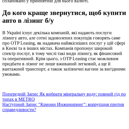
сплановано у прийнятній для нього валюті.
До кого краще звернутися, щоб купити
авто в лізинг б/у
В Україні існує декілька компаній, які надають послуги
лізингу авто, але сотні задоволених покупців говорять саме
про OTP Leasing, як надавача найякісніших послуг у цій сфері
в Києві та в інших містах. Компанія пропонує широкий
спектр послуг, в тому числі такі види лізингу, як фінансовий
та оперативний. Крім цього, з OTP Leasing стає можливим
придбати в лізинг не лише вживаний легковий, а ще й
вантажний транспорт, а також залізничні вагони за вигідними
умовами.
Попередній
Запис
Як вибрати мінеральну воду: повний гід по
типах в METRO
Наступний
Запис
"Криоин Инжиниринг": коррупция против
справедливости?