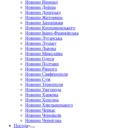
Новини Вінниці
Новини Дніпра
Новини Донецьку
Новини Житомира
Новини Запоріжжя
Новини Кропивницького
Новини Івано-Франківська
Новини Луганська
Новини Луцьку
Новини Львова
Новини Миколаїва
Новини Одеси
Новини Полтави
Новини Рівного
Новини Сімферополя
Новини Сум
Новини Тернополя
Новини Ужгорода
Новини Харкова
Новини Херсона
Новини Хмельницького
Новини Черкас
Новини Чернівців
Новини Чернігова
Погода