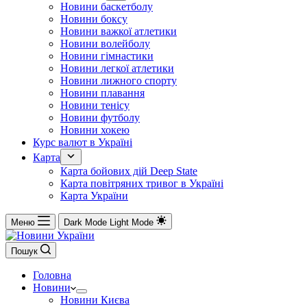
Новини баскетболу
Новини боксу
Новини важкої атлетики
Новини волейболу
Новини гімнастики
Новини легкої атлетики
Новини лижного спорту
Новини плавання
Новини тенісу
Новини футболу
Новини хокею
Курс валют в Україні
Карта
Карта бойових дій Deep State
Карта повітряних тривог в Україні
Карта України
Меню
Dark Mode
Light Mode
Пошук
Головна
Новини
Новини Києва