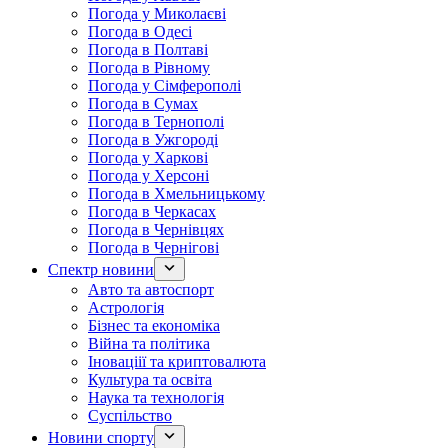
Погода у Миколаєві
Погода в Одесі
Погода в Полтаві
Погода в Рівному
Погода у Сімферополі
Погода в Сумах
Погода в Тернополі
Погода в Ужгороді
Погода у Харкові
Погода у Херсоні
Погода в Хмельницькому
Погода в Черкасах
Погода в Чернівцях
Погода в Чернігові
Спектр новини
Авто та автоспорт
Астрологія
Бізнес та економіка
Війна та політика
Іноваціії та криптовалюта
Культура та освіта
Наука та технологія
Суспільство
Новини спорту