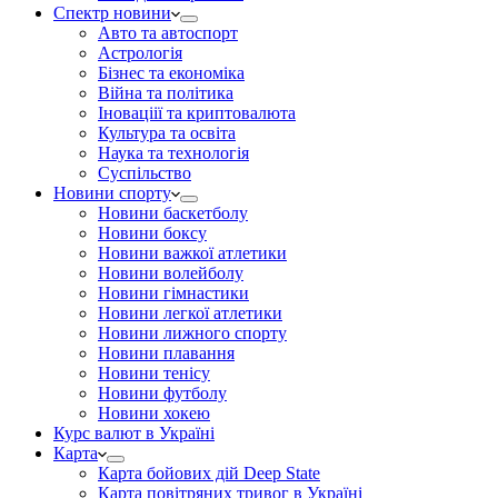
Спектр новини
Авто та автоспорт
Астрологія
Бізнес та економіка
Війна та політика
Іноваціії та криптовалюта
Культура та освіта
Наука та технологія
Суспільство
Новини спорту
Новини баскетболу
Новини боксу
Новини важкої атлетики
Новини волейболу
Новини гімнастики
Новини легкої атлетики
Новини лижного спорту
Новини плавання
Новини тенісу
Новини футболу
Новини хокею
Курс валют в Україні
Карта
Карта бойових дій Deep State
Карта повітряних тривог в Україні