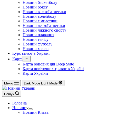
Новини баскетболу
Новини боксу
Новини важкої атлетики
Новини волейболу
Новини гімнастики
Новини легкої атлетики
Новини лижного спорту
Новини плавання
Новини тенісу
Новини футболу
Новини хокею
Курс валют в Україні
Карта
Карта бойових дій Deep State
Карта повітряних тривог в Україні
Карта України
Меню
Dark Mode
Light Mode
Пошук
Головна
Новини
Новини Києва