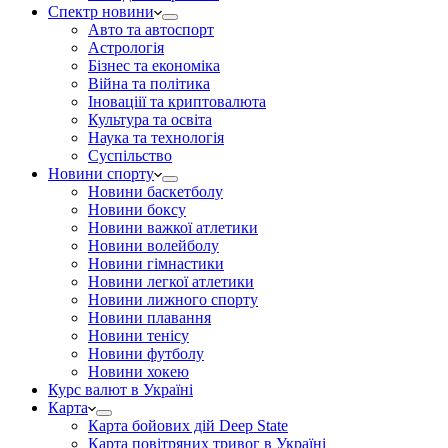
Спектр новини
Авто та автоспорт
Астрологія
Бізнес та економіка
Війна та політика
Іноваціії та криптовалюта
Культура та освіта
Наука та технологія
Суспільство
Новини спорту
Новини баскетболу
Новини боксу
Новини важкої атлетики
Новини волейболу
Новини гімнастики
Новини легкої атлетики
Новини лижного спорту
Новини плавання
Новини тенісу
Новини футболу
Новини хокею
Курс валют в Україні
Карта
Карта бойових дій Deep State
Карта повітряних тривог в Україні