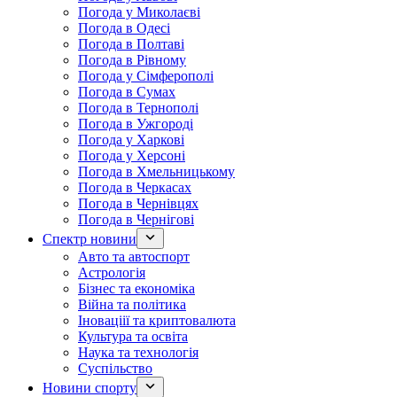
Погода у Миколаєві
Погода в Одесі
Погода в Полтаві
Погода в Рівному
Погода у Сімферополі
Погода в Сумах
Погода в Тернополі
Погода в Ужгороді
Погода у Харкові
Погода у Херсоні
Погода в Хмельницькому
Погода в Черкасах
Погода в Чернівцях
Погода в Чернігові
Спектр новини
Авто та автоспорт
Астрологія
Бізнес та економіка
Війна та політика
Іноваціії та криптовалюта
Культура та освіта
Наука та технологія
Суспільство
Новини спорту