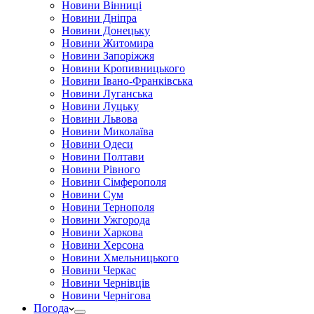
Новини Вінниці
Новини Дніпра
Новини Донецьку
Новини Житомира
Новини Запоріжжя
Новини Кропивницького
Новини Івано-Франківська
Новини Луганська
Новини Луцьку
Новини Львова
Новини Миколаїва
Новини Одеси
Новини Полтави
Новини Рівного
Новини Сімферополя
Новини Сум
Новини Тернополя
Новини Ужгорода
Новини Харкова
Новини Херсона
Новини Хмельницького
Новини Черкас
Новини Чернівців
Новини Чернігова
Погода