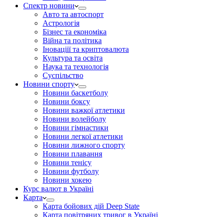
Спектр новини
Авто та автоспорт
Астрологія
Бізнес та економіка
Війна та політика
Іноваціії та криптовалюта
Культура та освіта
Наука та технологія
Суспільство
Новини спорту
Новини баскетболу
Новини боксу
Новини важкої атлетики
Новини волейболу
Новини гімнастики
Новини легкої атлетики
Новини лижного спорту
Новини плавання
Новини тенісу
Новини футболу
Новини хокею
Курс валют в Україні
Карта
Карта бойових дій Deep State
Карта повітряних тривог в Україні