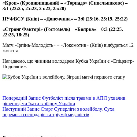
«Кроп» (Кропивницький) – «Торнадо» (Синельникове) –
3:1 (23:25, 25:23, 25:23, 25:20)
НУФВСУ (Київ) – «Донеччина» – 3:0 (25:16, 25:19, 25:22)
«Стронґ Факторі» (Гостомель) – «Боярка» – 0:3 (22:25,
22:25, 18:25)
Матч «Ірпінь-Молодість» – «Локомотив» (Київ) відбудеться 12
жовтня.
Нагадаємо, що чинним володарем Кубка України є «Епіцентр-
Подоляни».
Попередній
Запис
Футболіст після травми в АПЛ ухвалив
рішення, чи їхати в збірну України
Наступний
Запис
Старт Суперліги з волейболу. Суха
перемога господарів та тріумф медалістів