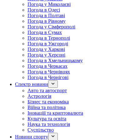
Погода у Миколаєві
Погода в Одесі
Погода в Полтаві
Погода в Рівному
Погода у Сімферополі
Погода в Сумах
Погода в Тернополі
Погода в Ужгороді
Погода у Харкові
Погода у Херсоні
Погода в Хмельницькому
Погода в Черкасах
Погода в Чернівцях
Погода в Чернігові
Спектр новини
Авто та автоспорт
Астрологія
Бізнес та економіка
Війна та політика
Іноваціії та криптовалюта
Культура та освіта
Наука та технологія
Суспільство
Новини спорту