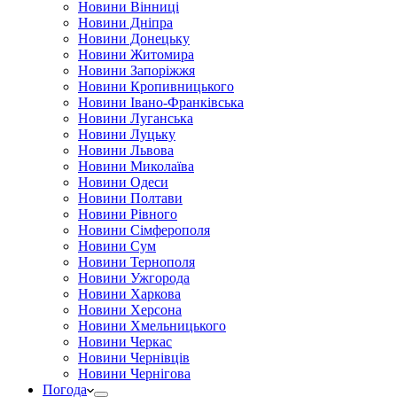
Новини Вінниці
Новини Дніпра
Новини Донецьку
Новини Житомира
Новини Запоріжжя
Новини Кропивницького
Новини Івано-Франківська
Новини Луганська
Новини Луцьку
Новини Львова
Новини Миколаїва
Новини Одеси
Новини Полтави
Новини Рівного
Новини Сімферополя
Новини Сум
Новини Тернополя
Новини Ужгорода
Новини Харкова
Новини Херсона
Новини Хмельницького
Новини Черкас
Новини Чернівців
Новини Чернігова
Погода