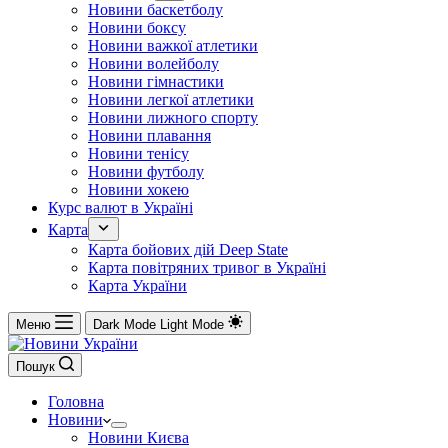
Новини баскетболу
Новини боксу
Новини важкої атлетики
Новини волейболу
Новини гімнастики
Новини легкої атлетики
Новини лижного спорту
Новини плавання
Новини тенісу
Новини футболу
Новини хокею
Курс валют в Україні
Карта
Карта бойових дій Deep State
Карта повітряних тривог в Україні
Карта України
Меню
Dark Mode
Light Mode
Пошук
Головна
Новини
Новини Києва