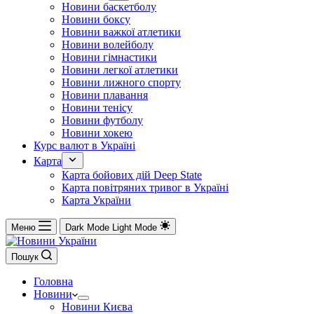
Новини баскетболу
Новини боксу
Новини важкої атлетики
Новини волейболу
Новини гімнастики
Новини легкої атлетики
Новини лижного спорту
Новини плавання
Новини тенісу
Новини футболу
Новини хокею
Курс валют в Україні
Карта
Карта бойових дій Deep State
Карта повітряних тривог в Україні
Карта України
Меню
Dark Mode
Light Mode
Пошук
Головна
Новини
Новини Києва