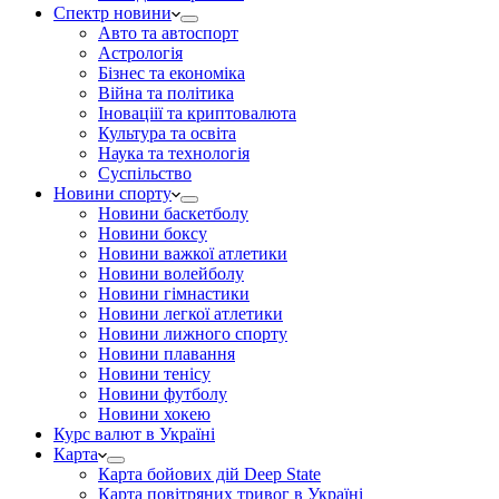
Спектр новини
Авто та автоспорт
Астрологія
Бізнес та економіка
Війна та політика
Іноваціії та криптовалюта
Культура та освіта
Наука та технологія
Суспільство
Новини спорту
Новини баскетболу
Новини боксу
Новини важкої атлетики
Новини волейболу
Новини гімнастики
Новини легкої атлетики
Новини лижного спорту
Новини плавання
Новини тенісу
Новини футболу
Новини хокею
Курс валют в Україні
Карта
Карта бойових дій Deep State
Карта повітряних тривог в Україні