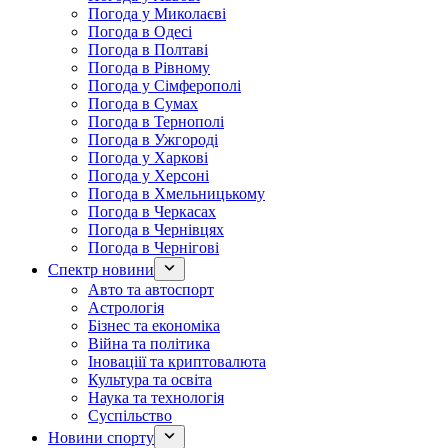
Погода у Миколаєві
Погода в Одесі
Погода в Полтаві
Погода в Рівному
Погода у Сімферополі
Погода в Сумах
Погода в Тернополі
Погода в Ужгороді
Погода у Харкові
Погода у Херсоні
Погода в Хмельницькому
Погода в Черкасах
Погода в Чернівцях
Погода в Чернігові
Спектр новини
Авто та автоспорт
Астрологія
Бізнес та економіка
Війна та політика
Іноваціії та криптовалюта
Культура та освіта
Наука та технологія
Суспільство
Новини спорту