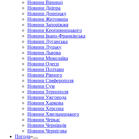
Новини Вінниці
Новини Дніпра
Новини Донецьку
Новини Житомира
Новини Запоріжжя
Новини Кропивницького
Новини Івано-Франківська
Новини Луганська
Новини Луцьку
Новини Львова
Новини Миколаїва
Новини Одеси
Новини Полтави
Новини Рівного
Новини Сімферополя
Новини Сум
Новини Тернополя
Новини Ужгорода
Новини Харкова
Новини Херсона
Новини Хмельницького
Новини Черкас
Новини Чернівців
Новини Чернігова
Погода