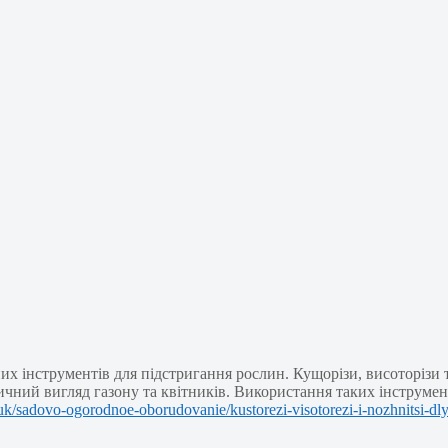
их інструментів для підстригання рослин. Кущорізи, висоторізи
ичний вигляд газону та квітників. Використання таких інструмен
/uk/sadovo-ogorodnoe-oborudovanie/kustorezi-visotorezi-i-nozhnitsi-dly