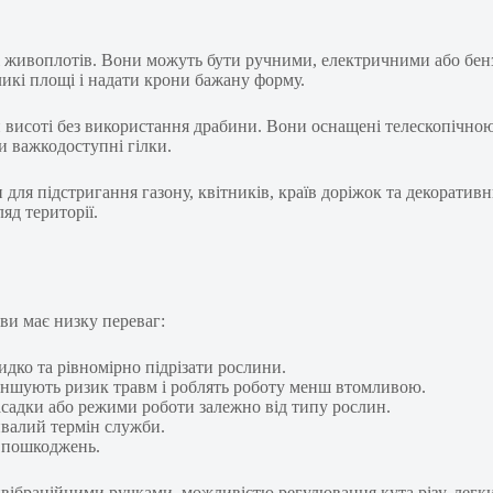
в і живоплотів. Вони можуть бути ручними, електричними або бе
икі площі і надати крони бажану форму.
ній висоті без використання драбини. Вони оснащені телескопіч
и важкодоступні гілки.
 для підстригання газону, квітників, країв доріжок та декоратив
яд території.
ви має низку переваг:
идко та рівномірно підрізати рослини.
зменшують ризик травм і роблять роботу менш втомливою.
асадки або режими роботи залежно від типу рослин.
ривалий термін служби.
з пошкоджень.
ібраційними ручками, можливістю регулювання кута різу, легким