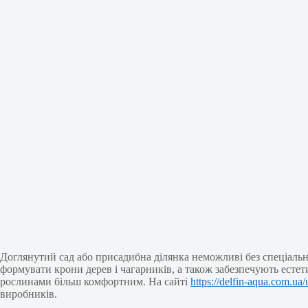
Доглянутий сад або присадибна ділянка неможливі без спеціальн
формувати крони дерев і чагарників, а також забезпечують естет
рослинами більш комфортним. На сайті
https://delfin-aqua.com.ua
виробників.