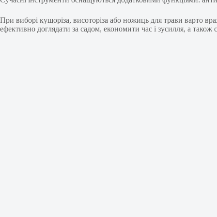
При виборі кущоріза, висоторіза або ножиць для трави варто врах
ефективно доглядати за садом, економити час і зусилля, а також