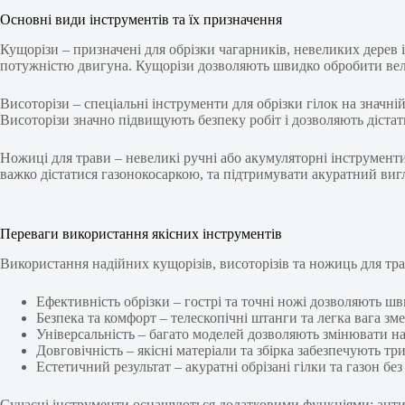
Основні види інструментів та їх призначення
Кущорізи – призначені для обрізки чагарників, невеликих дере
потужністю двигуна. Кущорізи дозволяють швидко обробити вел
Висоторізи – спеціальні інструменти для обрізки гілок на знач
Висоторізи значно підвищують безпеку робіт і дозволяють дістат
Ножиці для трави – невеликі ручні або акумуляторні інструменти
важко дістатися газонокосаркою, та підтримувати акуратний вигл
Переваги використання якісних інструментів
Використання надійних кущорізів, висоторізів та ножиць для тра
Ефективність обрізки – гострі та точні ножі дозволяють шв
Безпека та комфорт – телескопічні штанги та легка вага 
Універсальність – багато моделей дозволяють змінювати н
Довговічність – якісні матеріали та збірка забезпечують т
Естетичний результат – акуратні обрізані гілки та газон бе
Сучасні інструменти оснащуються додатковими функціями: антив