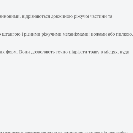
нзиновими, відрізняються довжиною ріжучої частини та
ною штангою і різними ріжучими механізмами: ножами або пилкою.
них форм. Вони дозволяють точно підрізати траву в місцях, куди
 запуском електродвигуна та системою захисту від перегріву.