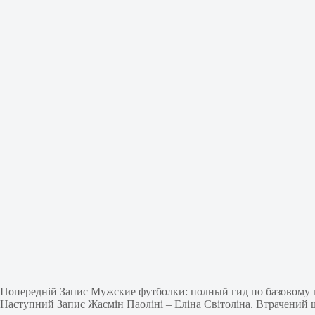
Попередній
Запис
Мужские футболки: полный гид по базовому г
Наступний
Запис
Жасмін Паоліні – Еліна Світоліна. Втрачений 