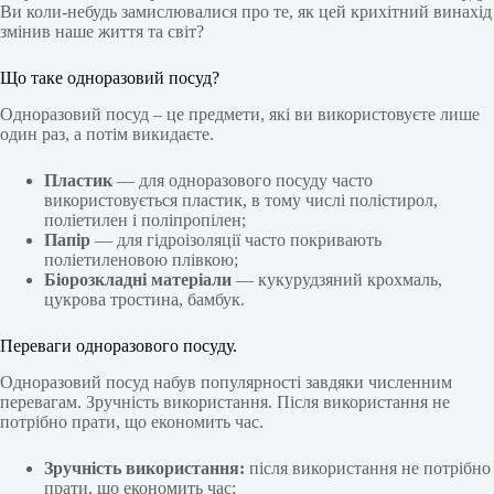
Ви коли-небудь замислювалися про те, як цей крихітний винахід
змінив наше життя та світ?
Що таке одноразовий посуд?
Одноразовий посуд – це предмети, які ви використовуєте лише
один раз, а потім викидаєте.
Пластик
— для одноразового посуду часто
використовується пластик, в тому числі полістирол,
поліетилен і поліпропілен;
Папір
— для гідроізоляції часто покривають
поліетиленовою плівкою;
Біорозкладні матеріали
— кукурудзяний крохмаль,
цукрова тростина, бамбук.
Переваги одноразового посуду.
Одноразовий посуд набув популярності завдяки численним
перевагам. Зручність використання. Після використання не
потрібно прати, що економить час.
Зручність використання:
після використання не потрібно
прати, що економить час;