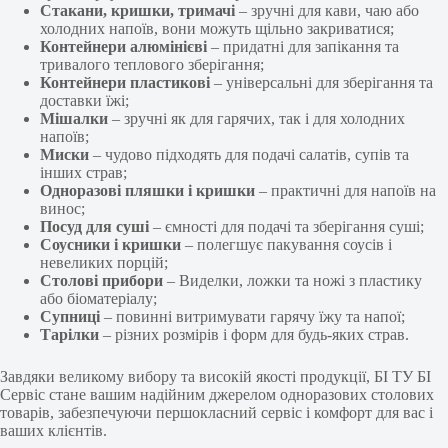
Стакани, кришки, тримачі
– зручні для кави, чаю або
холодних напоїв, вони можуть щільно закриватися;
Контейнери алюмінієві
– придатні для запікання та
тривалого теплового зберігання;
Контейнери пластикові
– універсальні для зберігання та
доставки їжі;
Мішалки
– зручні як для гарячих, так і для холодних
напоїв;
Миски
– чудово підходять для подачі салатів, супів та
інших страв;
Одноразові пляшки і кришки
– практичні для напоїв на
винос;
Посуд для суші
– ємності для подачі та зберігання суші;
Соусники і кришки
– полегшує пакування соусів і
невеликих порцій;
Столові прибори
– Виделки, ложки та ножі з пластику
або біоматеріалу;
Супниці
– повинні витримувати гарячу їжу та напої;
Тарілки
– різних розмірів і форм для будь-яких страв.
Завдяки великому вибору та високій якості продукції, БІ ТУ БІ
Сервіс стане вашим надійним джерелом одноразових столових
товарів, забезпечуючи першокласний сервіс і комфорт для вас і
ваших клієнтів.