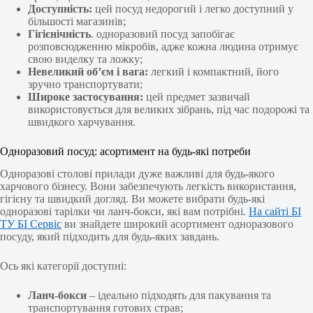
Доступність:
цей посуд недорогий і легко доступний у
більшості магазинів;
Гігієнічність
. одноразовий посуд запобігає
розповсюдженню мікробів, адже кожна людина отримує
свою виделку та ложку;
Невеликий об’єм і вага:
легкий і компактний, його
зручно транспортувати;
Широке застосування:
цей предмет зазвичай
використовується для великих зібрань, під час подорожі та
швидкого харчування.
Одноразовий посуд: асортимент на будь-які потреби
Одноразові столові прилади дуже важливі для будь-якого
харчового бізнесу. Вони забезпечують легкість використання,
гігієну та швидкий догляд. Ви можете вибрати будь-які
одноразові тарілки чи ланч-бокси, які вам потрібні.
На сайті БІ
ТУ БІ Сервіс
ви знайдете широкий асортимент одноразового
посуду, який підходить для будь-яких завдань.
Ось які категорії доступні:
Ланч-бокси
– ідеально підходять для пакування та
транспортування готових страв;