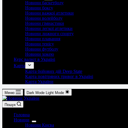
Новини баскетболу
Новини боксу
Новини важкої атлетики
Новини волейболу
Новини гімнастики
Новини легкої атлетики
Новини лижного спорту
Новини плавання
Новини тенісу
Новини футболу
Новини хокею
Курс валют в Україні
Карта
Карта бойових дій Deep State
Карта повітряних тривог в Україні
Карта України
Меню
Dark Mode
Light Mode
Пошук
Головна
Новини
Новини Києва