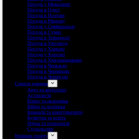
Погода у Миколаєві
Погода в Одесі
Погода в Полтаві
Погода в Рівному
Погода у Сімферополі
Погода в Сумах
Погода в Тернополі
Погода в Ужгороді
Погода у Харкові
Погода у Херсоні
Погода в Хмельницькому
Погода в Черкасах
Погода в Чернівцях
Погода в Чернігові
Спектр новини
Авто та автоспорт
Астрологія
Бізнес та економіка
Війна та політика
Іноваціії та криптовалюта
Культура та освіта
Наука та технологія
Суспільство
Новини спорту