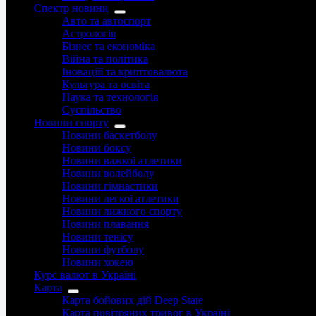
Спектр новини
Авто та автоспорт
Астрологія
Бізнес та економіка
Війна та політика
Іноваціії та криптовалюта
Культура та освіта
Наука та технологія
Суспільство
Новини спорту
Новини баскетболу
Новини боксу
Новини важкої атлетики
Новини волейболу
Новини гімнастики
Новини легкої атлетики
Новини лижного спорту
Новини плавання
Новини тенісу
Новини футболу
Новини хокею
Курс валют в Україні
Карта
Карта бойових дій Deep State
Карта повітряних тривог в Україні