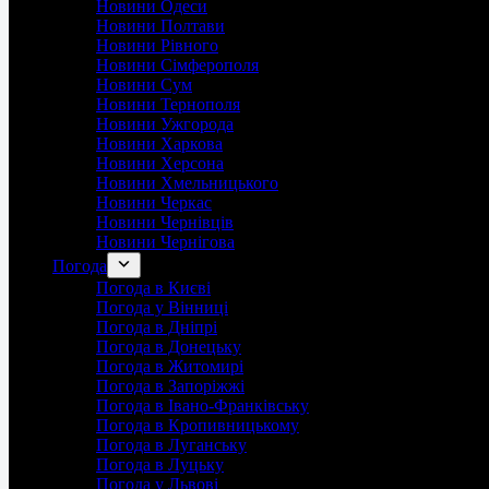
Новини Одеси
Новини Полтави
Новини Рівного
Новини Сімферополя
Новини Сум
Новини Тернополя
Новини Ужгорода
Новини Харкова
Новини Херсона
Новини Хмельницького
Новини Черкас
Новини Чернівців
Новини Чернігова
Погода
Погода в Києві
Погода у Вінниці
Погода в Дніпрі
Погода в Донецьку
Погода в Житомирі
Погода в Запоріжжі
Погода в Івано-Франківську
Погода в Кропивницькому
Погода в Луганську
Погода в Луцьку
Погода у Львові