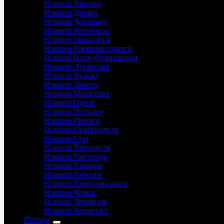
Новини Вінниці
Новини Дніпра
Новини Донецьку
Новини Житомира
Новини Запоріжжя
Новини Кропивницького
Новини Івано-Франківська
Новини Луганська
Новини Луцьку
Новини Львова
Новини Миколаїва
Новини Одеси
Новини Полтави
Новини Рівного
Новини Сімферополя
Новини Сум
Новини Тернополя
Новини Ужгорода
Новини Харкова
Новини Херсона
Новини Хмельницького
Новини Черкас
Новини Чернівців
Новини Чернігова
Погода