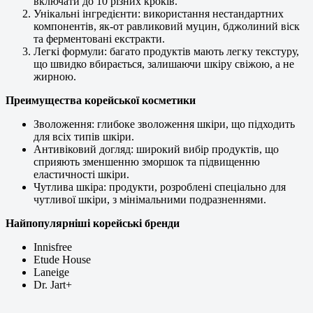
включати до 10 різних кроків.
Унікальні інгредієнти: використання нестандартних
компонентів, як-от равликовий муцин, бджолиний віск
та ферментовані екстракти.
Легкі формули: багато продуктів мають легку текстуру,
що швидко вбирається, залишаючи шкіру свіжою, а не
жирною.
Преимущества корейської косметики
Зволоження: глибоке зволоження шкіри, що підходить
для всіх типів шкіри.
Антивіковий догляд: широкий вибір продуктів, що
сприяють зменшенню зморшок та підвищенню
еластичності шкіри.
Чутлива шкіра: продукти, розроблені спеціально для
чутливої шкіри, з мінімальними подразненнями.
Найпопулярніші корейські бренди
Innisfree
Etude House
Laneige
Dr. Jart+