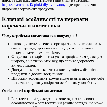
пінок та їхні властивості можна дізнатися на сторінці
https://azi.com.ua/43-pinki-dlya-vmivannya
, де представлено
широкий асортимент продуктів.
Ключові особливості та переваги
корейської косметики
Чому корейська косметика так популярна?
Інноваційність: корейські бренди часто випереджають
світові тренди, пропонуючи продукти з новітніми
інгредієнтами і технологіями.
Фокус на скінкарі: велика увага приділяється догляду за
шкірою, а не тільки макіяжу, що сприяє здоровому
вигляду шкіри.
Доступність: незважаючи на високу якість, більшість
продуктів є досить доступними.
Широкий асортимент: кожен може знайти щось для себе
незалежно від типу шкіри чи особистих уподобань.
Особливості корейської косметики
Багатоетапний догляд за шкірою: одна з ключових
особливостей – багатоетапний режим догляду, що може