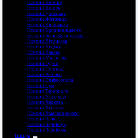
Новини Вінниці
Новини Дніпра
Новини Донецьку
Новини Житомира
Новини Запоріжжя
Новини Кропивницького
Новини Івано-Франківська
Новини Луганська
Новини Луцьку
Новини Львова
Новини Миколаїва
Новини Одеси
Новини Полтави
Новини Рівного
Новини Сімферополя
Новини Сум
Новини Тернополя
Новини Ужгорода
Новини Харкова
Новини Херсона
Новини Хмельницького
Новини Черкас
Новини Чернівців
Новини Чернігова
Погода