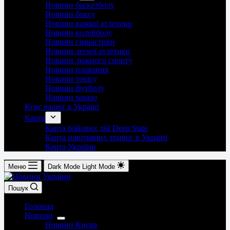
Новини баскетболу
Новини боксу
Новини важкої атлетики
Новини волейболу
Новини гімнастики
Новини легкої атлетики
Новини лижного спорту
Новини плавання
Новини тенісу
Новини футболу
Новини хокею
Курс валют в Україні
Карта
Карта бойових дій Deep State
Карта повітряних тривог в Україні
Карта України
Меню
Dark Mode
Light Mode
Пошук
Головна
Новини
Новини Києва