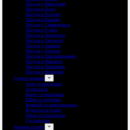
Погода у Миколаєві
Погода в Одесі
Погода в Полтаві
Погода в Рівному
Погода у Сімферополі
Погода в Сумах
Погода в Тернополі
Погода в Ужгороді
Погода у Харкові
Погода у Херсоні
Погода в Хмельницькому
Погода в Черкасах
Погода в Чернівцях
Погода в Чернігові
Спектр новини
Авто та автоспорт
Астрологія
Бізнес та економіка
Війна та політика
Іноваціії та криптовалюта
Культура та освіта
Наука та технологія
Суспільство
Новини спорту