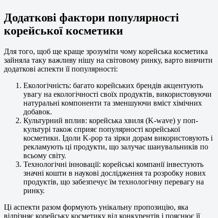
Додаткові фактори популярності
корейської косметики
Для того, щоб ще краще зрозуміти чому корейська косметика
зайняла таку важливу нішу на світовому ринку, варто вивчити
додаткові аспекти її популярності:
Екологічність: багато корейських брендів акцентують
увагу на екологічності своїх продуктів, використовуючи
натуральні компоненти та зменшуючи вміст хімічних
добавок.
Культурний вплив: корейська хвиля (K-wave) у поп-
культурі також сприяє популярності корейської
косметики. Ідоли K-pop та зірки дорам використовують і
рекламують ці продукти, що залучає шанувальників по
всьому світу.
Технологічні інновації: корейські компанії інвестують
значні кошти в наукові дослідження та розробку нових
продуктів, що забезпечує їм технологічну перевагу на
ринку.
Ці аспекти разом формують унікальну пропозицію, яка
відрізняє корейську косметику від конкурентів і пояснює її