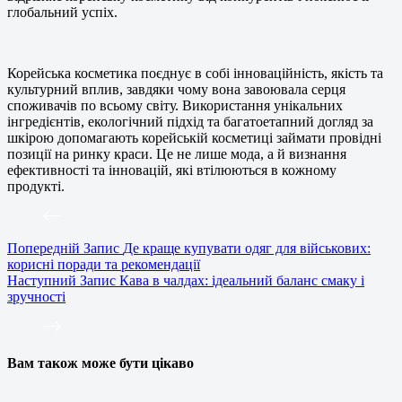
глобальний успіх.
Корейська косметика поєднує в собі інноваційність, якість та
культурний вплив, завдяки чому вона завоювала серця
споживачів по всьому світу. Використання унікальних
інгредієнтів, екологічний підхід та багатоетапний догляд за
шкірою допомагають корейській косметиці займати провідні
позиції на ринку краси. Це не лише мода, а й визнання
ефективності та інновацій, які втілюються в кожному
продукті.
Попередній
Запис
Де краще купувати одяг для військових:
корисні поради та рекомендації
Наступний
Запис
Кава в чалдах: ідеальний баланс смаку і
зручності
Вам також може бути цікаво