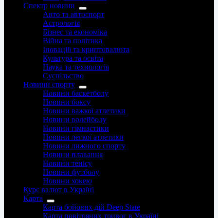
Спектр новини
Авто та автоспорт
Астрологія
Бізнес та економіка
Війна та політика
Іноваціії та криптовалюта
Культура та освіта
Наука та технологія
Суспільство
Новини спорту
Новини баскетболу
Новини боксу
Новини важкої атлетики
Новини волейболу
Новини гімнастики
Новини легкої атлетики
Новини лижного спорту
Новини плавання
Новини тенісу
Новини футболу
Новини хокею
Курс валют в Україні
Карта
Карта бойових дій Deep State
Карта повітряних тривог в Україні