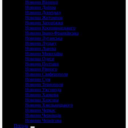
Новини Вінниці
Новини Дніпра
Новини Донецьку
Новини Житомира
Новини Запоріжжя
Новини Кропивницького
Новини Івано-Франківська
Новини Луганська
Новини Луцьку
Новини Львова
Новини Миколаїва
Новини Одеси
Новини Полтави
Новини Рівного
Новини Сімферополя
Новини Сум
Новини Тернополя
Новини Ужгорода
Новини Харкова
Новини Херсона
Новини Хмельницького
Новини Черкас
Новини Чернівців
Новини Чернігова
Погода