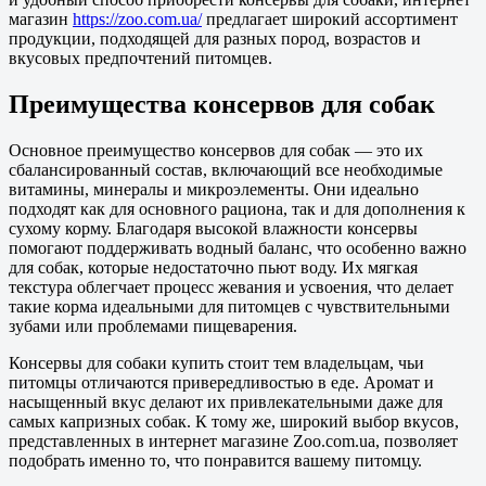
магазин
https://zoo.com.ua/
предлагает широкий ассортимент
продукции, подходящей для разных пород, возрастов и
вкусовых предпочтений питомцев.
Преимущества консервов для собак
Основное преимущество консервов для собак — это их
сбалансированный состав, включающий все необходимые
витамины, минералы и микроэлементы. Они идеально
подходят как для основного рациона, так и для дополнения к
сухому корму. Благодаря высокой влажности консервы
помогают поддерживать водный баланс, что особенно важно
для собак, которые недостаточно пьют воду. Их мягкая
текстура облегчает процесс жевания и усвоения, что делает
такие корма идеальными для питомцев с чувствительными
зубами или проблемами пищеварения.
Консервы для собаки купить стоит тем владельцам, чьи
питомцы отличаются привередливостью в еде. Аромат и
насыщенный вкус делают их привлекательными даже для
самых капризных собак. К тому же, широкий выбор вкусов,
представленных в интернет магазине Zoo.com.ua, позволяет
подобрать именно то, что понравится вашему питомцу.