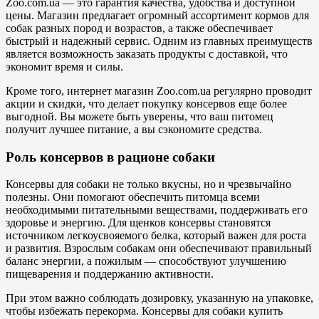
Zoo.com.ua — это гарантия качества, удобства и доступной
цены. Магазин предлагает огромный ассортимент кормов для
собак разных пород и возрастов, а также обеспечивает
быстрый и надежный сервис. Одним из главных преимуществ
является возможность заказать продукты с доставкой, что
экономит время и силы.
Кроме того, интернет магазин Zoo.com.ua регулярно проводит
акции и скидки, что делает покупку консервов еще более
выгодной. Вы можете быть уверены, что ваш питомец
получит лучшее питание, а вы сэкономите средства.
Роль консервов в рационе собаки
Консервы для собаки не только вкусны, но и чрезвычайно
полезны. Они помогают обеспечить питомца всеми
необходимыми питательными веществами, поддерживать его
здоровье и энергию. Для щенков консервы становятся
источником легкоусвояемого белка, который важен для роста
и развития. Взрослым собакам они обеспечивают правильный
баланс энергии, а пожилым — способствуют улучшению
пищеварения и поддержанию активности.
При этом важно соблюдать дозировку, указанную на упаковке,
чтобы избежать перекорма. Консервы для собаки купить