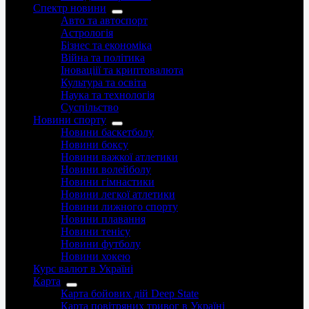
Спектр новини
Авто та автоспорт
Астрологія
Бізнес та економіка
Війна та політика
Іноваціії та криптовалюта
Культура та освіта
Наука та технологія
Суспільство
Новини спорту
Новини баскетболу
Новини боксу
Новини важкої атлетики
Новини волейболу
Новини гімнастики
Новини легкої атлетики
Новини лижного спорту
Новини плавання
Новини тенісу
Новини футболу
Новини хокею
Курс валют в Україні
Карта
Карта бойових дій Deep State
Карта повітряних тривог в Україні