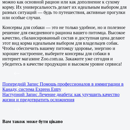
можно как основной рацион или как дополнение к сухому
корму. Их универсальность делает их идеальным выбором для
разных ситуаций — будь то путешествия, активные прогулки
или особые случаи.
Консервы для собаки — это не только удобное, но и полезное
решение для ежедневного рациона вашего питомца. Высокое
качество, сбалансированный состав и доступная цена делают
этот вид корма идеальным выбором для владельцев собак.
Чтобы обеспечить вашему питомцу здоровье, энергию и
хорошее настроение, выберите консервы для собаки в
интернет магазине Zoo.com.ua. Закажите уже сегодня и
убедитесь в качестве продукции и высоком уровне сервиса!
Попередній
Запис
Помощь профессионалов в иммиграции в
Канаду, система Express Entry
Наступний
Запис
Лечение диабета: как улучшить качество
жизни и предотвратить осложнения
Вам також може бути цікаво