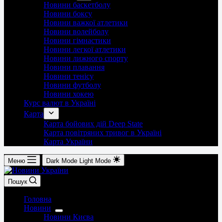
Новини баскетболу
Новини боксу
Новини важкої атлетики
Новини волейболу
Новини гімнастики
Новини легкої атлетики
Новини лижного спорту
Новини плавання
Новини тенісу
Новини футболу
Новини хокею
Курс валют в Україні
Карта
Карта бойових дій Deep State
Карта повітряних тривог в Україні
Карта України
Меню
Dark Mode
Light Mode
Пошук
Головна
Новини
Новини Києва