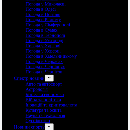
Погода у Миколаєві
Погода в Одесі
Погода в Полтаві
Погода в Рівному
Погода у Сімферополі
Погода в Сумах
Погода в Тернополі
Погода в Ужгороді
Погода у Харкові
Погода у Херсоні
Погода в Хмельницькому
Погода в Черкасах
Погода в Чернівцях
Погода в Чернігові
Спектр новини
Авто та автоспорт
Астрологія
Бізнес та економіка
Війна та політика
Іноваціії та криптовалюта
Культура та освіта
Наука та технологія
Суспільство
Новини спорту