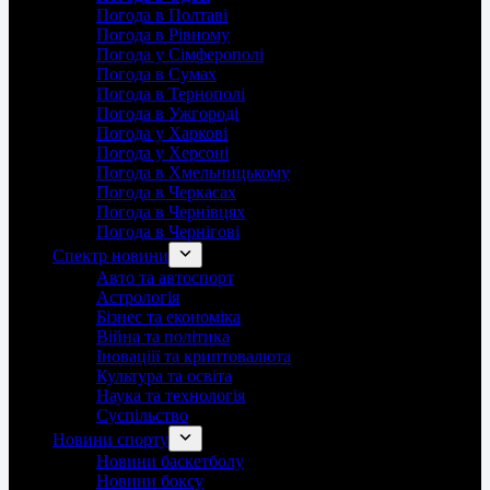
Погода в Полтаві
Погода в Рівному
Погода у Сімферополі
Погода в Сумах
Погода в Тернополі
Погода в Ужгороді
Погода у Харкові
Погода у Херсоні
Погода в Хмельницькому
Погода в Черкасах
Погода в Чернівцях
Погода в Чернігові
Спектр новини
Авто та автоспорт
Астрологія
Бізнес та економіка
Війна та політика
Іноваціії та криптовалюта
Культура та освіта
Наука та технологія
Суспільство
Новини спорту
Новини баскетболу
Новини боксу