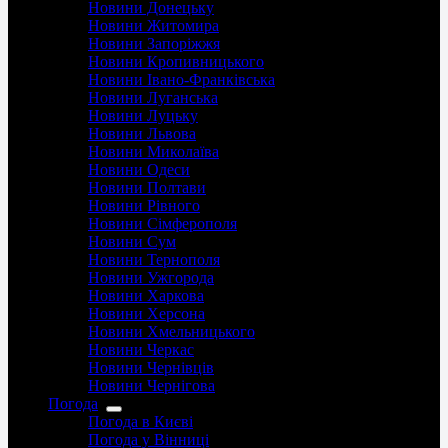
Новини Донецьку
Новини Житомира
Новини Запоріжжя
Новини Кропивницького
Новини Івано-Франківська
Новини Луганська
Новини Луцьку
Новини Львова
Новини Миколаїва
Новини Одеси
Новини Полтави
Новини Рівного
Новини Сімферополя
Новини Сум
Новини Тернополя
Новини Ужгорода
Новини Харкова
Новини Херсона
Новини Хмельницького
Новини Черкас
Новини Чернівців
Новини Чернігова
Погода
Погода в Києві
Погода у Вінниці