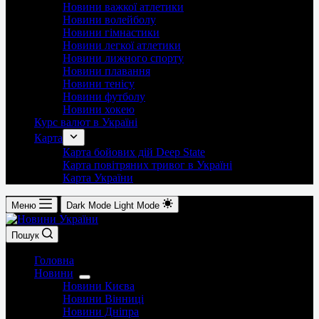
Новини важкої атлетики
Новини волейболу
Новини гімнастики
Новини легкої атлетики
Новини лижного спорту
Новини плавання
Новини тенісу
Новини футболу
Новини хокею
Курс валют в Україні
Карта
Карта бойових дій Deep State
Карта повітряних тривог в Україні
Карта України
Меню
Dark Mode
Light Mode
Пошук
Головна
Новини
Новини Києва
Новини Вінниці
Новини Дніпра