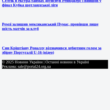
Селтік в екстра-таймах дотиснув Рейнджерс і вийшов у
фінал Кубка шотландської ліги
Ремзі залишив мексиканський Пумас, провівши лише
шість матчів за клуб
Син Кріштіану Роналду відзначився дебютним голом за
збірну Португалії U-16 (відео)
© 2025 Новини України | Останні новини в Україні
Реклама: sale@portal24.org.ua