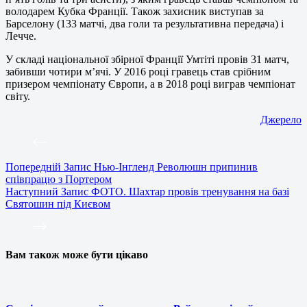
володарем Кубка Франції. Також захисник виступав за
Барселону (133 матчі, два голи та результативна передача) і
Лечче.
У складі національної збірної Франції Умтіті провів 31 матч,
забивши чотири м’ячі. У 2016 році гравець став срібним
призером чемпіонату Європи, а в 2018 році виграв чемпіонат
світу.
Джерело
Попередній
Запис
Нью-Інгленд Революшн припинив
співпрацю з Портером
Наступний
Запис
ФОТО. Шахтар провів тренування на базі
Святошин під Києвом
Вам також може бути цікаво