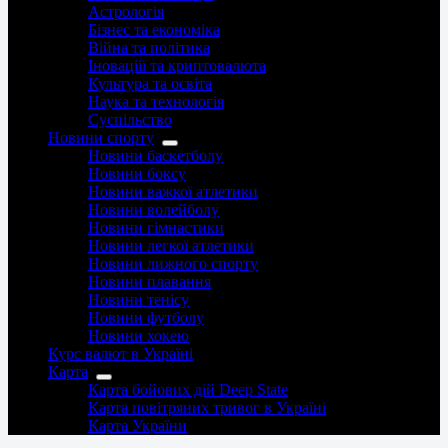
Астрологія
Бізнес та економіка
Війна та політика
Іноваціії та криптовалюта
Культура та освіта
Наука та технологія
Суспільство
Новини спорту
Новини баскетболу
Новини боксу
Новини важкої атлетики
Новини волейболу
Новини гімнастики
Новини легкої атлетики
Новини лижного спорту
Новини плавання
Новини тенісу
Новини футболу
Новини хокею
Курс валют в Україні
Карта
Карта бойових дій Deep State
Карта повітряних тривог в Україні
Карта України