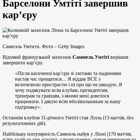
Барселони Умтіті завершив
кар’єру
Самюэль Умтити. Фото – Getty Images
Відомий французький захисник
Самюель Умтіті
вирішив
завершити кар’єру.
«Після насиченої кар’єри зі злетами та падіннями
настав час прощатися… Я віддав ВСЕ з
величезною пристрастю і ні про що не шкодую. Я
хочу подякувати всім клубам, президентам,
тренерам та гравцям, з якими мені довелося
працювати. І дякую всім вболівальникам за вашу
підтримку».
Останнім клубом 31-річного Умтіті став Лілль (13 матчів, без
результативних дій).
Найбільшу популярність Самюель набув у Ліоні (170 матчів,
п’ять голів та три асисти), з яким гравець ставав чемпіоном та