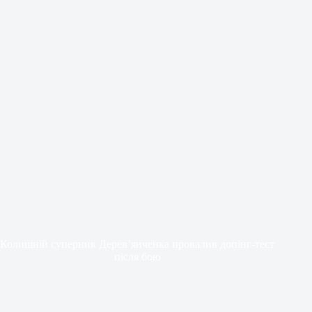
Колишній суперник Дерев’янченка провалив допінг-тест
після бою