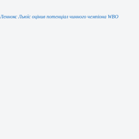
Леннокс Льюїс оцінив потенціал чинного чемпіона WBO