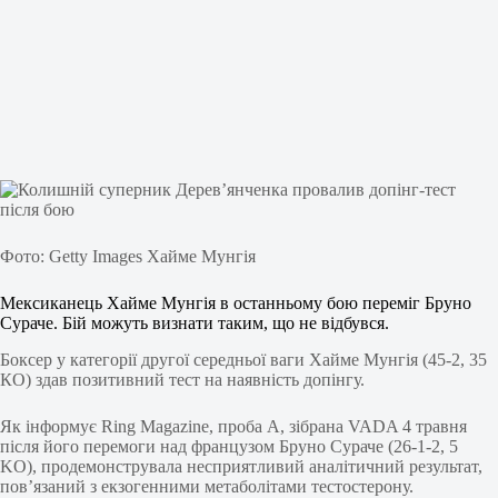
Фото: Getty Images Хайме Мунгія
Мексиканець Хайме Мунгія в останньому бою переміг Бруно
Сураче. Бій можуть визнати таким, що не відбувся.
Боксер у категорії другої середньої ваги Хайме Мунгія (45-2, 35
КО) здав позитивний тест на наявність допінгу.
Як інформує Ring Magazine, проба А, зібрана VADA 4 травня
після його перемоги над французом Бруно Сураче (26-1-2, 5
KO), продемонструвала несприятливий аналітичний результат,
пов’язаний з екзогенними метаболітами тестостерону.