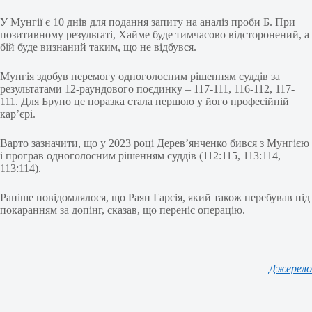
У Мунгії є 10 днів для подання запиту на аналіз проби Б. При
позитивному результаті, Хайме буде тимчасово відсторонений, а
бій буде визнаний таким, що не відбувся.
Мунгія здобув перемогу одноголосним рішенням суддів за
результатами 12-раундового поєдинку – 117-111, 116-112, 117-
111. Для Бруно це поразка стала першою у його професійній
кар’єрі.
Варто зазначити, що у 2023 році Дерев’янченко бився з Мунгією
і програв одноголосним рішенням суддів (112:115, 113:114,
113:114).
Раніше повідомлялося, що Раян Гарсія, який також перебував під
покаранням за допінг, сказав, що переніс операцію.
Джерело