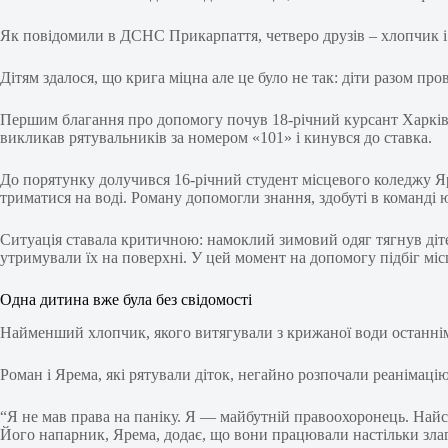
Як повідомили в ДСНС Прикарпаття, четверо друзів – хлопчик і тр
Дітям здалося, що крига міцна але це було не так: діти разом про
Першим благання про допомогу почув 18-річний курсант Харківс
викликав рятувальників за номером «101» і кинувся до ставка.
До порятунку долучився 16-річний студент місцевого коледжу Яр
триматися на воді. Роману допомогли знання, здобуті в команді
Ситуація ставала критичною: намоклий зимовий одяг тягнув діте
утримували їх на поверхні. У цей момент на допомогу підбіг місц
Одна дитина вже була без свідомості
Найменший хлопчик, якого витягували з крижаної води останнім,
Роман і Ярема, які рятували діток, негайно розпочали реанімаці
“Я не мав права на паніку. Я — майбутній правоохоронець. Найс
Його напарник, Ярема, додає, що вони працювали настільки злаг