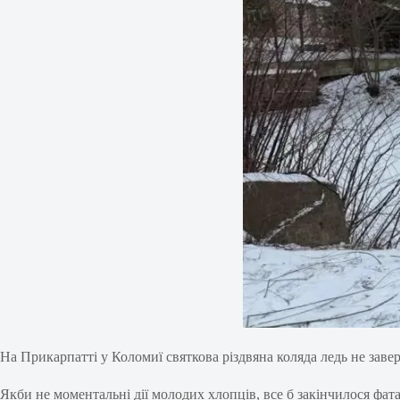
На Прикарпатті у Коломиї святкова різдвяна коляда ледь не зав
Якби не моментальні дії молодих хлопців, все б закінчилося фат