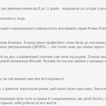
и дівчинки віком від 8 до 11 років – вирушили до сусідів із кол
валилися у воду.
ького національного університету внутрішніх справ Роман Пліх
ема Книщук. Хлопці діяли професійно: поки бігли до ополонки, г
 юних рятувальників (ДЮРП) — він точно знав, що паніка зараз є
й на дно, а найменший хлопчик уже зник під водою. Хлопці знай
евий мешканець Віталій. Чоловік без вагань зайшов у крижану вод
 на той момент вже був без свідомості.
ю, а дівчаток згрупували разом, щоб вони гріли одна одну. Знеси
трашніше було чути ці крики й усвідомлювати, що дітей багато, 
оджено, ніби робили це все життя.