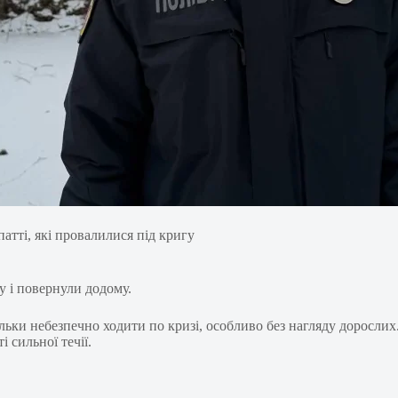
атті, які провалилися під кригу
гу і повернули додому.
ільки небезпечно ходити по кризі, особливо без нагляду доросли
 сильної течії.