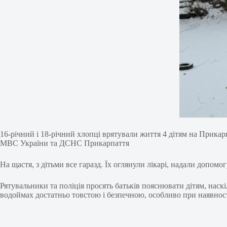
16-річний і 18-річний хлопці врятували життя 4 дітям на Прикарп
МВС України та ДСНС Прикарпаття
На щастя, з дітьми все гаразд. Їх оглянули лікарі, надали допомо
Рятувальники та поліція просять батьків пояснювати дітям, наск
водоймах достатньо товстою і безпечною, особливо при наявності