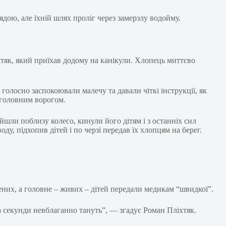
ядою, але їхній шлях проліг через замерзлу водойму.
тяк, який приїхав додому на канікули. Хлопець миттєво
олосно заспокоювали малечу та давали чіткі інструкції, як
 головним ворогом.
шли поблизу колесо, кинули його дітям і з останніх сил
у, підхопив дітей і по черзі передав їх хлопцям на берег.
лених, а головне – живих – дітей передали медикам “швидкої”.
а секунди невблаганно тануть”, — згадує Роман Пліхтяк.