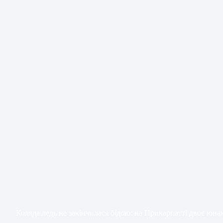
Коляда ледь не закінчилася бідою: на Прикарпатті двоє юна