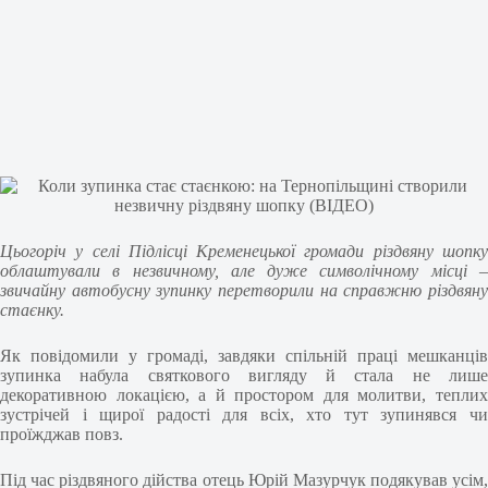
Цьогоріч у селі Підлісці Кременецької громади різдвяну шопку
облаштували в незвичному, але дуже символічному місці –
звичайну автобусну зупинку перетворили на справжню різдвяну
стаєнку.
Як повідомили у громаді, завдяки спільній праці мешканців
зупинка набула святкового вигляду й стала не лише
декоративною локацією, а й простором для молитви, теплих
зустрічей і щирої радості для всіх, хто тут зупинявся чи
проїжджав повз.
Під час різдвяного дійства отець Юрій Мазурчук подякував усім,