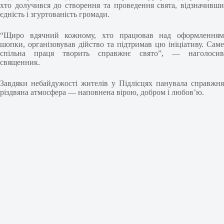
хто долучився до створення та проведення свята, відзначивши
єдність і згуртованість громади.
“Щиро вдячний кожному, хто працював над оформленням
шопки, організовував дійство та підтримав цю ініціативу. Саме
спільна праця творить справжнє свято”, — наголосив
священник.
Завдяки небайдужості жителів у Підлісцях панувала справжня
різдвяна атмосфера — наповнена вірою, добром і любов’ю.