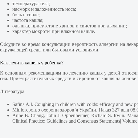
температура тела;
насморк и заложенность носа;
боль в горле;
частота кашля;
одышка, присутствие хрипов и свистов при дыхании;
характер мокроты при влажном кашле.
Обсудите во время консультации вероятность аллергии на лека
окружающей среды или бытовыми условиями.
Как лечить кашель у ребенка?
К основным рекомендациям по лечению кашля у детей относятс
сна. Прием растительных средств и сиропов от кашля на основе
Литература:
Safina A.I. Coughing in children with colds: efficacy and new po
Міністерство охорони здоров’я України. Наказ 327 выд 08.
Anne B. Chang, John J. Oppenheimer, Richard S. Irwin. Man
Clinical Practice: Guidelines and Consensus Statements| Volum