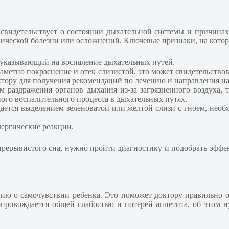
видетельствует о состоянии дыхательной системы и причинах з
ической болезни или осложнений. Ключевые признаки, на котор
, указывающий на воспаление дыхательных путей.
 заметно покраснение и отек слизистой, это может свидетельств
октору для получения рекомендаций по лечению и направления на
м раздражения органов дыхания из-за загрязненного воздуха,
ного воспалительного процесса в дыхательных путях.
ется выделением зеленоватой или желтой слизи с гноем, необхо
лергические реакции.
 прерывистого сна, нужно пройти диагностику и подобрать эф
ю о самочувствии ребенка. Это поможет доктору правильно о
сопровождается общей слабостью и потерей аппетита, об этом