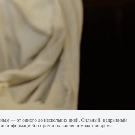
ьным — от одного до нескольких дней. Сильный, надрывный
ение информацией о причинах кашля поможет вовремя