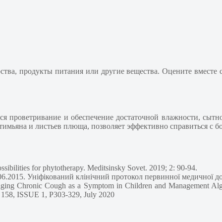
рства, продукты питания или другие вещества. Оцените вместе
я проветривание и обеспечение достаточной влажности, сытно
 тимьяна и листьев плюща, позволяет эффективно справиться с 
ssibilities for phytotherapy. Meditsinsky Sovet. 2019; 2: 90-94.
06.2015. Уніфікований клінічний протокол первинної медичної доп
aging Chronic Cough as a Symptom in Children and Management Alg
e 158, ISSUE 1, P303-329, July 2020