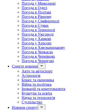
Погода у Миколаєві
Погода в Одесі
Погода в Полтаві
Погода в Рівному
Погода у Сімферополі
Погода в Сумах
Погода в Тернополі
Погода в Ужгороді
Погода у Харкові
Погода у Херсоні
Погода в Хмельницькому
Погода в Черкасах
Погода в Чернівцях
Погода в Чернігові
Спектр новини
Авто та автоспорт
Астрологія
Бізнес та економіка
Війна та політика
Іноваціії та криптовалюта
Культура та освіта
Наука та технологія
Суспільство
Новини спорту