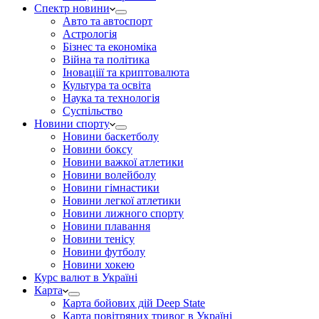
Спектр новини
Авто та автоспорт
Астрологія
Бізнес та економіка
Війна та політика
Іноваціії та криптовалюта
Культура та освіта
Наука та технологія
Суспільство
Новини спорту
Новини баскетболу
Новини боксу
Новини важкої атлетики
Новини волейболу
Новини гімнастики
Новини легкої атлетики
Новини лижного спорту
Новини плавання
Новини тенісу
Новини футболу
Новини хокею
Курс валют в Україні
Карта
Карта бойових дій Deep State
Карта повітряних тривог в Україні