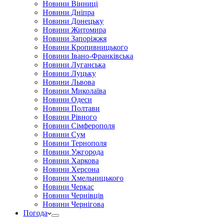
Новини Вінниці
Новини Дніпра
Новини Донецьку
Новини Житомира
Новини Запоріжжя
Новини Кропивницького
Новини Івано-Франківська
Новини Луганська
Новини Луцьку
Новини Львова
Новини Миколаїва
Новини Одеси
Новини Полтави
Новини Рівного
Новини Сімферополя
Новини Сум
Новини Тернополя
Новини Ужгорода
Новини Харкова
Новини Херсона
Новини Хмельницького
Новини Черкас
Новини Чернівців
Новини Чернігова
Погода