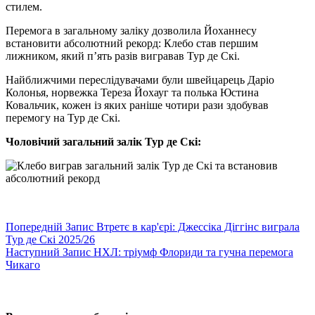
стилем.
Перемога в загальному заліку дозволила Йоханнесу
встановити абсолютний рекорд: Клебо став першим
лижником, який п’ять разів вигравав Тур де Скі.
Найближчими переслідувачами були швейцарець Даріо
Колонья, норвежка Тереза Йохауг та полька Юстина
Ковальчик, кожен із яких раніше чотири рази здобував
перемогу на Тур де Скі.
Чоловічий загальний залік Тур де Скі:
Попередній
Запис
Втретє в кар'єрі: Джессіка Діггінс виграла
Тур де Скі 2025/26
Наступний
Запис
НХЛ: тріумф Флориди та гучна перемога
Чикаго