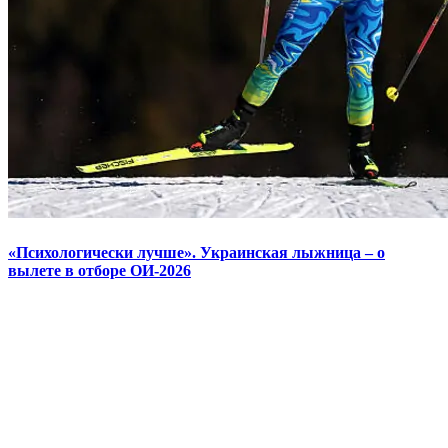
«Психологически лучше». Украинская лыжница – о
вылете в отборе ОИ-2026
© 2025 Новини України | Останні новини в Україні
Реклама: sale@portal24.org.ua