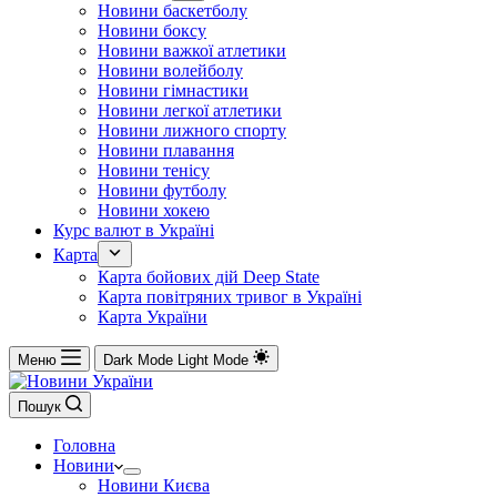
Новини баскетболу
Новини боксу
Новини важкої атлетики
Новини волейболу
Новини гімнастики
Новини легкої атлетики
Новини лижного спорту
Новини плавання
Новини тенісу
Новини футболу
Новини хокею
Курс валют в Україні
Карта
Карта бойових дій Deep State
Карта повітряних тривог в Україні
Карта України
Меню
Dark Mode
Light Mode
Пошук
Головна
Новини
Новини Києва