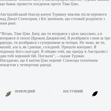
що бажає провести поєдинок проти Тіма Цзю.
Австралійський боксер кинув Турману виклик після перемоги
над Джоуї Спенсером, і Кіт запевнив, що готовий розділити з
ним ринг.
“Вітаю, Тіме Цзю. Бачу, що ти впорався з цією закускою, а я
впорався зі своєю [Броком Джарвісом]. Я розібрався з ним за три
раунди, ти розібрався з суперником за чотири. Не знаю, як ти,
малий, але я, як і раніше, голодний. Пришли контракт. Я
підпишу його сьогодні. Я обіцяю тобі, що приїду в Австралію і
дам тобі хороший бій. Погнали”, – сказав Турман.
Нагадаємо, що 6 квітня Цзю переміг Спенсера технічним
нокаутом у четвертому раунді.
ПОПЕРЕДНІЙ
НАСТУПНИЙ