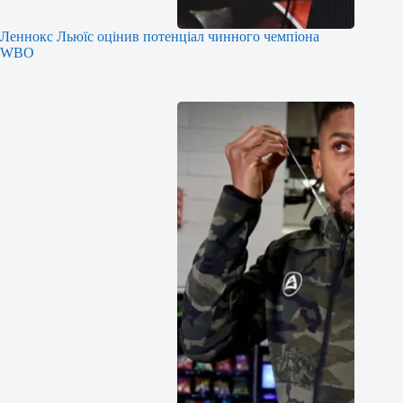
Леннокс Льюїс оцінив потенціал чинного чемпіона
WBO