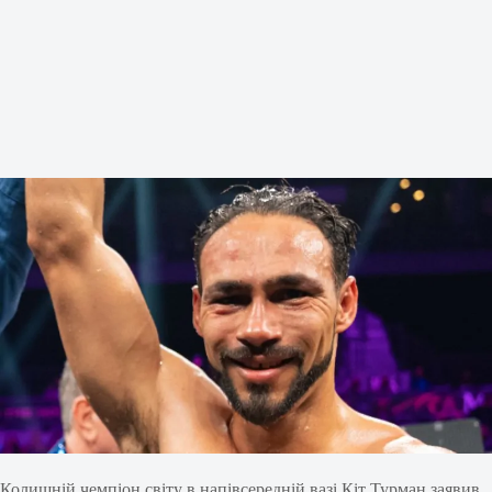
Колишній чемпіон світу в напівсередній вазі Кіт Турман заявив,