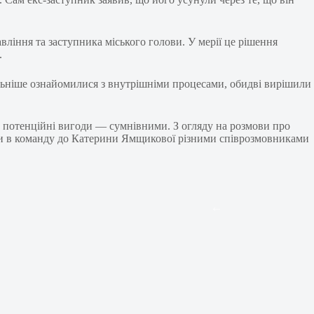
ління та заступника міського голови. У мерії це рішення
.
альніше ознайомилися з внутрішніми процесами, обидві вирішили
 потенційні вигоди — сумнівними. З огляду на розмови про
піти в команду до Катерини Ямщикової різними співрозмовниками