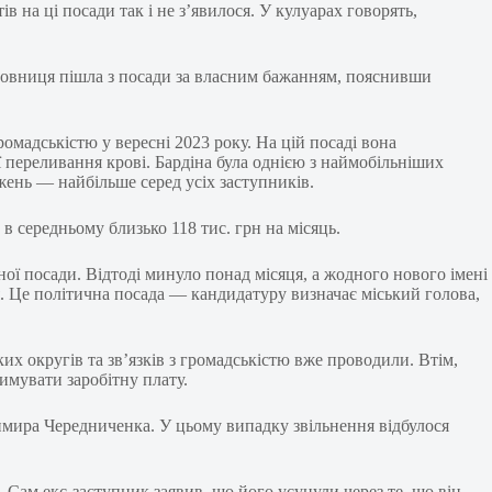
 на ці посади так і не з’явилося. У кулуарах говорять,
иновниця пішла з посади за власним бажанням, пояснивши
омадськістю у вересні 2023 року. На цій посаді вона
ї переливання крові. Бардіна була однією з наймобільніших
жень — найбільше серед усіх заступників.
 в середньому близько 118 тис. грн на місяць.
ї посади. Відтоді минуло понад місяця, а жодного нового імені
ся. Це політична посада — кандидатуру визначає міський голова,
ких округів та зв’язків з громадськістю вже проводили. Втім,
имувати заробітну плату.
имира Чередниченка. У цьому випадку звільнення відбулося
Сам екс-заступник заявив, що його усунули через те, що він