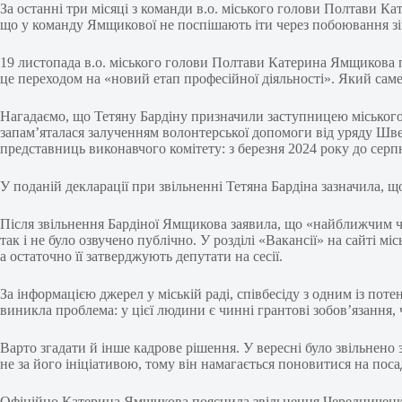
За останні три місяці з команди в.о. міського голови Полтави Ка
що у команду Ямщикової не поспішають іти через побоювання зі
19 листопада в.о. міського голови Полтави Катерина Ямщикова 
це переходом на «новий етап професійної діяльності». Який сам
Нагадаємо, що Тетяну Бардіну призначили заступницею міського г
запам’яталася залученням волонтерської допомоги від уряду Швец
представниць виконавчого комітету: з березня 2024 року до сер
У поданій декларації при звільненні Тетяна Бардіна зазначила, що 
Після звільнення Бардіної Ямщикова заявила, що «найближчим ча
так і не було озвучено публічно. У розділі «Вакансії» на сайті 
а остаточно її затверджують депутати на сесії.
За інформацією джерел у міській раді, співбесіду з одним із пот
виникла проблема: у цієї людини є чинні грантові зобов’язання,
Варто згадати й інше кадрове рішення. У вересні було звільнен
не за його ініціативою, тому він намагається поновитися на посад
Офіційно Катерина Ямщикова пояснила звільнення Чередниченка 