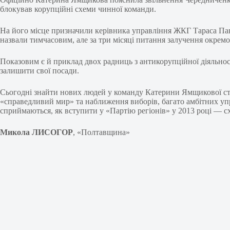
блокував корупційні схеми чинної команди.
На його місце призначили керівника управління ЖКГ Тараса Пана
назвали тимчасовим, але за три місяці питання залучення окрем
Показовим є й приклад двох радниць з антикорупційної діяльно
залишити свої посади.
Сьогодні знайти нових людей у команду Катерини Ямщикової ста
«справедливий мир» та наближення виборів, багато амбітних уп
сприймаються, як вступити у «Партію регіонів» у 2013 році — сх
Микола ЛИСОГОР
, «Полтавщина»