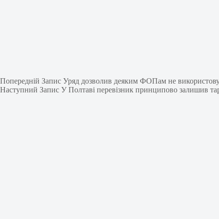
Попередній
Запис
Уряд дозволив деяким ФОПам не використовув
Наступний
Запис
У Полтаві перевізник принципово залишив тар