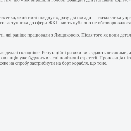
сенка, який нині поєднує одразу дві посади — начальника управ
ого заступника до сфери ЖКГ навіть публічно не обговорювалося
сті, які раніше працювали з Ямщиковою. Після того як вони дет
є дедалі складніше. Репутаційні ризики виглядають високими, а
равлінців уже будують власні політичні стратегії. Пропозиція 
оже на спробу застрибнути на борт корабля, що тоне.