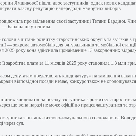
терини Ямщикової пішли двоє заступників, однак нових кандидатів
псувати власну репутацію напередодні майбутніх виборів
повідомила про звільнення своєї заступниці Тетяни Бардіної. Ч
е — Бардіна не уточнила.
олови з питань розвитку старостинських округів та зв’язків з гр
ії — зокрема автомобілів для рятувальників та мобільної станці
пня 2025 року вона здійснила щонайменше 13 закордонних відряд
її заробітна плата за 11 місяців 2025 року становила 1,3 млн грн,
сом депутатам представлять кандидатуру» на заміщення вакантно
міськради відповідної посади немає, конкурс також не оголошував
енційних кандидатів на посаду заступника з розвитку старостинсь
 через що вона наразі не може офіційно працевлаштуватися та отр
о заступника з питань житлово-комунального господарства Волод
і через суд.
тим, що «так вирішили голови фракцій і депутатський корпус». 