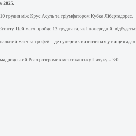
-2025.
м 10 грудня між Крус Асуль та тріумфатором Кубка Лібертадорес.
Єгипту. Цей матч пройде 13 грудня та, як і попередній, відбудеть
ішальний матч за трофей – де суперник визначиться у вищезгадан
мадридський Реал розгромив мексиканську Пачуку – 3:0.