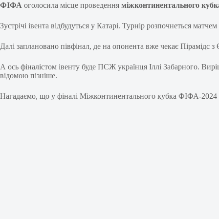
ФІФА
оголосила місце проведення
міжконтинентального кубка
Зустрічі івента відбудуться у Катарі. Турнір розпочнеться матче
Далі заплановано півфінал, де на опонента вже чекає Пірамідс з 
А ось фіналістом івенту буде ПСЖ українця Іллі Забарного. Вир
відомою пізніше.
Нагадаємо, що у фіналі Міжконтинентального кубка ФІФА-2024 