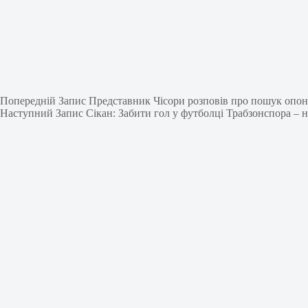
Попередній
Запис
Представник Чісори розповів про пошук опон
Наступний
Запис
Сікан: Забити гол у футболці Трабзонспора – н