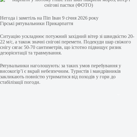
Негода і заметіль на Піп Іван 9 січня 2026 року
Гірські рятувальники Прикарпаття
Ситуацію ускладнює потужний західний вітер зі швидкістю 20-
22 м/с, а також значні снігові перемети. Подекуди шар свіжого
снігу сягає 50-70 сантиметрів, що істотно підвищує ризик
дезорієнтації та травмування.
Рятувальники наголошують: за таких умов перебування у
високогір’ї є вкрай небезпечним. Туристів і мандрівників
закликають повністю утриматися від походів у гори до
стабілізації погоди.