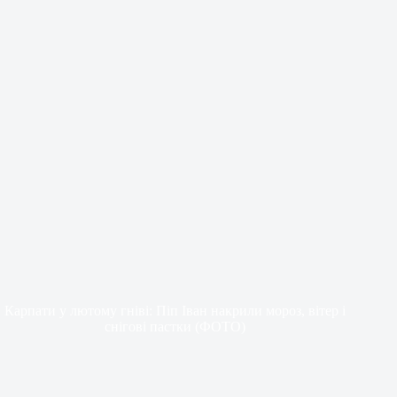
Карпати у лютому гніві: Піп Іван накрили мороз, вітер і
снігові пастки (ФОТО)