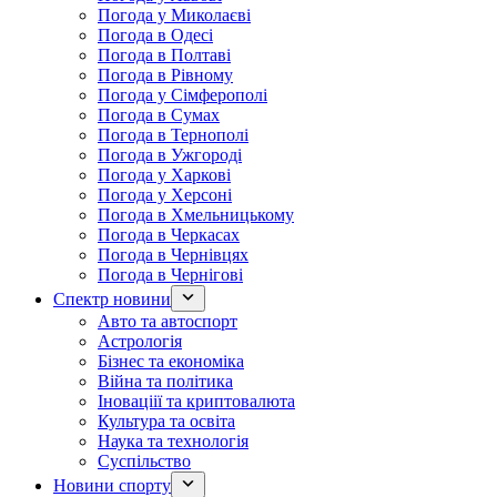
Погода у Миколаєві
Погода в Одесі
Погода в Полтаві
Погода в Рівному
Погода у Сімферополі
Погода в Сумах
Погода в Тернополі
Погода в Ужгороді
Погода у Харкові
Погода у Херсоні
Погода в Хмельницькому
Погода в Черкасах
Погода в Чернівцях
Погода в Чернігові
Спектр новини
Авто та автоспорт
Астрологія
Бізнес та економіка
Війна та політика
Іноваціії та криптовалюта
Культура та освіта
Наука та технологія
Суспільство
Новини спорту