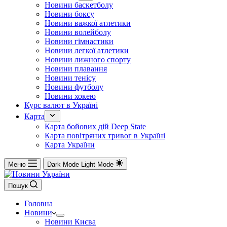
Новини баскетболу
Новини боксу
Новини важкої атлетики
Новини волейболу
Новини гімнастики
Новини легкої атлетики
Новини лижного спорту
Новини плавання
Новини тенісу
Новини футболу
Новини хокею
Курс валют в Україні
Карта
Карта бойових дій Deep State
Карта повітряних тривог в Україні
Карта України
Меню
Dark Mode
Light Mode
Пошук
Головна
Новини
Новини Києва