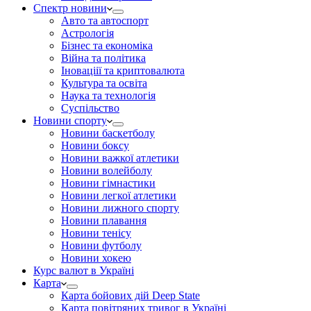
Спектр новини
Авто та автоспорт
Астрологія
Бізнес та економіка
Війна та політика
Іноваціії та криптовалюта
Культура та освіта
Наука та технологія
Суспільство
Новини спорту
Новини баскетболу
Новини боксу
Новини важкої атлетики
Новини волейболу
Новини гімнастики
Новини легкої атлетики
Новини лижного спорту
Новини плавання
Новини тенісу
Новини футболу
Новини хокею
Курс валют в Україні
Карта
Карта бойових дій Deep State
Карта повітряних тривог в Україні