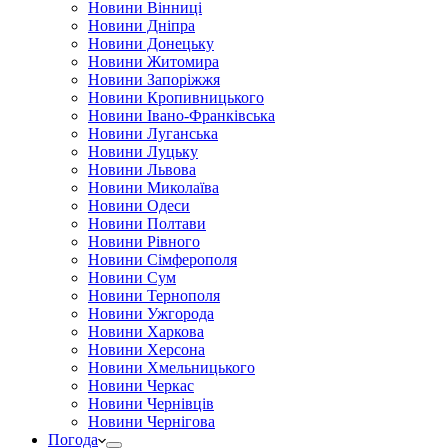
Новини Вінниці
Новини Дніпра
Новини Донецьку
Новини Житомира
Новини Запоріжжя
Новини Кропивницького
Новини Івано-Франківська
Новини Луганська
Новини Луцьку
Новини Львова
Новини Миколаїва
Новини Одеси
Новини Полтави
Новини Рівного
Новини Сімферополя
Новини Сум
Новини Тернополя
Новини Ужгорода
Новини Харкова
Новини Херсона
Новини Хмельницького
Новини Черкас
Новини Чернівців
Новини Чернігова
Погода