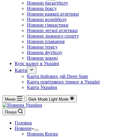
Новини баскетболу
Новини боксу
Новини важкої атлетики
Новини волейболу
Новини гімнастики
Новини легкої атлетики
Новини лижного спорту
Новини плавання
Новини тенісу
Новини футболу
Новини хокею
Курс валют в Україні
Карта
Карта бойових дій Deep State
Карта повітряних тривог в Україні
Карта України
Меню
Dark Mode
Light Mode
Пошук
Головна
Новини
Новини Києва