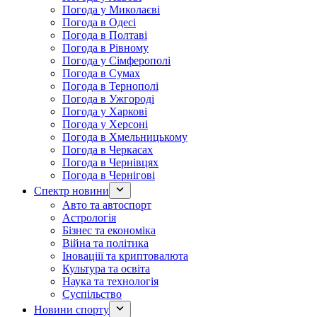
Погода у Миколаєві
Погода в Одесі
Погода в Полтаві
Погода в Рівному
Погода у Сімферополі
Погода в Сумах
Погода в Тернополі
Погода в Ужгороді
Погода у Харкові
Погода у Херсоні
Погода в Хмельницькому
Погода в Черкасах
Погода в Чернівцях
Погода в Чернігові
Спектр новини
Авто та автоспорт
Астрологія
Бізнес та економіка
Війна та політика
Іноваціії та криптовалюта
Культура та освіта
Наука та технологія
Суспільство
Новини спорту