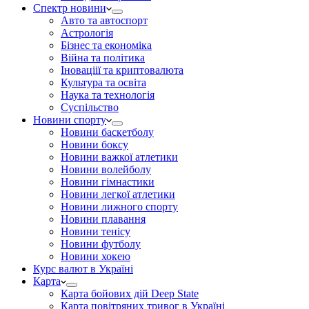
Спектр новини
Авто та автоспорт
Астрологія
Бізнес та економіка
Війна та політика
Іноваціії та криптовалюта
Культура та освіта
Наука та технологія
Суспільство
Новини спорту
Новини баскетболу
Новини боксу
Новини важкої атлетики
Новини волейболу
Новини гімнастики
Новини легкої атлетики
Новини лижного спорту
Новини плавання
Новини тенісу
Новини футболу
Новини хокею
Курс валют в Україні
Карта
Карта бойових дій Deep State
Карта повітряних тривог в Україні