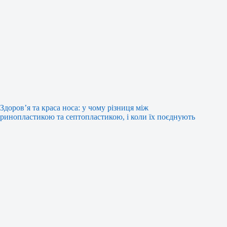
Здоров’я та краса носа: у чому різниця між
ринопластикою та септопластикою, і коли їх поєднують