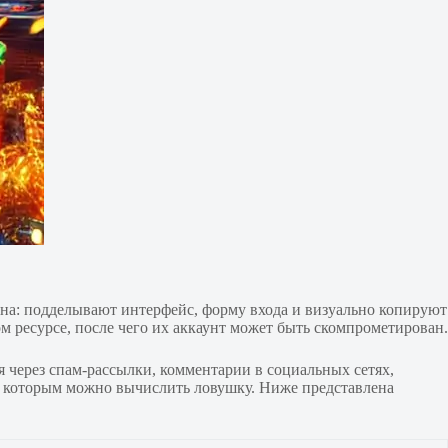
на: подделывают интерфейс, форму входа и визуально копируют
м ресурсе, после чего их аккаунт может быть скомпрометирован.
 через спам‑рассылки, комментарии в социальных сетях,
о которым можно вычислить ловушку. Ниже представлена