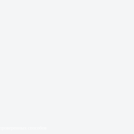
 проверенных способов