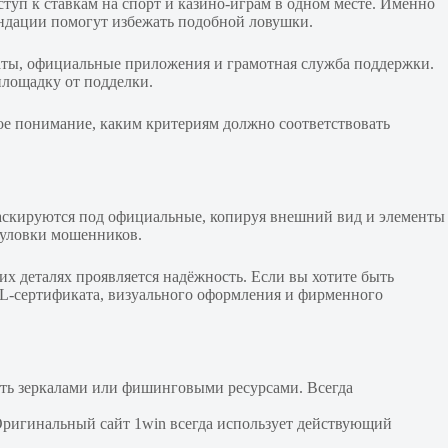
туп к ставкам на спорт и казино‑играм в одном месте. Именно
ендации помогут избежать подобной ловушки.
аты, официальные приложения и грамотная служба поддержки.
площадку от подделки.
кое понимание, каким критериям должно соответствовать
маскируются под официальные, копируя внешний вид и элементы
 уловки мошенников.
х деталях проявляется надёжность. Если вы хотите быть
SSL‑сертификата, визуального оформления и фирменного
т быть зеркалами или фишинговыми ресурсами. Всегда
Оригинальный сайт 1win всегда использует действующий