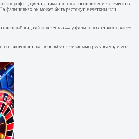
аться шрифты, цвета, анимации или расположение элементов.
На фальшивках он может быть растянут, нечетким или
 на внешний вид сайта вслепую — у фальшивых страниц часто
ый и важнейший шаг в борьбе с фейковыми ресурсами, и его