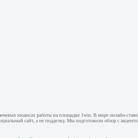
лючевых нюансах работы на площадке 1win. В мире онлайн‑ставо
ициальный сайт, а не подделку. Мы подготовили обзор с акценто