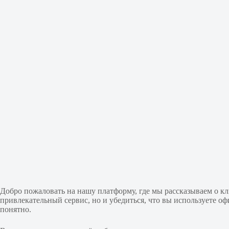
Добро пожаловать на нашу платформу, где мы рассказываем о к
привлекательный сервис, но и убедиться, что вы используете оф
понятно.