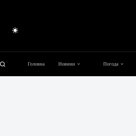
Перейти
до
вмісту
Головна
Новини
Погода