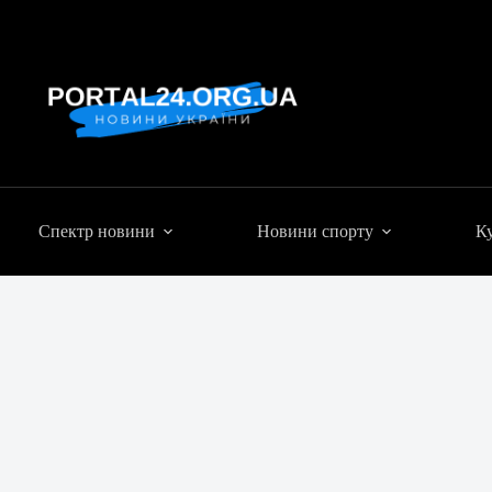
Спектр новини
Новини спорту
Ку