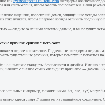
енно как
букмейкерская контора 1win
платформа обеспечивает дос
ла или сайты‑клоны, чтобы завлечь пользователей. Наши реком
 наличие лицензии, корректный домен, защищённые методы опл
из этих пунктов, чтобы с первого взгляда отличить подлинную 
ностью — следите за нашими советами дальше, и вы получите чёт
ческие признаки оригинального сайта
тановится первое впечатление. Поддельные платформы нередко 
ужить существенные различия, которые помогут не попасться на
 но и высокие стандарты безопасности и дизайна. Именно в эти
опии, начните с анализа самых очевидных признаков — домена, 
 все остальные (например, с окончаниями .bet, .site, .xyz) могу
и начало адреса с
https://
указывает на защищённое соединение. 