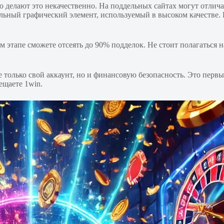
 делают это некачественно. На поддельных сайтах могут отлич
ьный графический элемент, используемый в высоком качестве. 
м этапе сможете отсеять до 90% подделок. Не стоит полагаться
 только свой аккаунт, но и финансовую безопасность. Это перв
ещаете 1win.