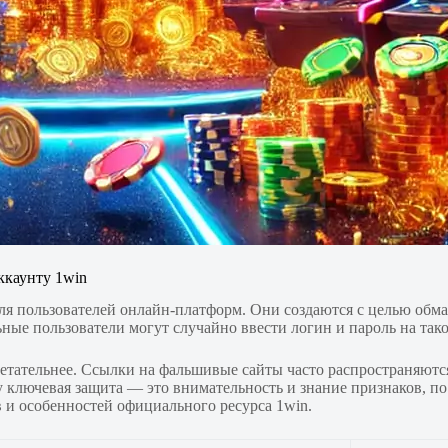
ккаунту 1win
я пользователей онлайн-платформ. Они создаются с целью обма
ые пользователи могут случайно ввести логин и пароль на тако
етательнее. Ссылки на фальшивые сайты часто распространяются
 ключевая защита — это внимательность и знание признаков, п
 и особенностей официального ресурса 1win.