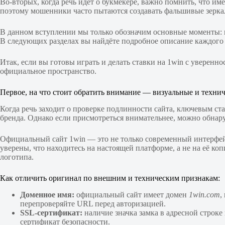
Во‑вторых, когда речь идёт о букмекере, важно помнить, что им
поэтому мошенники часто пытаются создавать фальшивые зерка
В данном вступлении мы только обозначим основные моменты:
В следующих разделах вы найдёте подробное описание каждого 
Итак, если вы готовы играть и делать ставки на 1win с уверен
официальное пространство.
Первое, на что стоит обратить внимание — визуальные и техни
Когда речь заходит о проверке подлинности сайта, ключевым с
бренда. Однако если присмотреться внимательнее, можно обнар
Официальный сайт 1win — это не только современный интерфейс,
уверены, что находитесь на настоящей платформе, а не на её к
логотипа.
Как отличить оригинал по внешним и техническим признакам:
Доменное имя:
официальный сайт имеет домен
1win.com
,
перепроверяйте URL перед авторизацией.
SSL‑сертификат:
наличие значка замка в адресной строке 
сертификат безопасности.