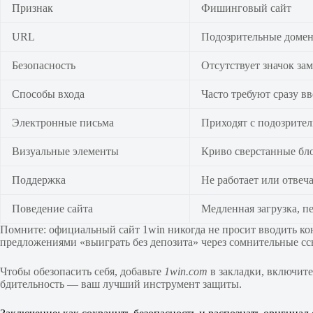
Признак
Фишинговый сайт
URL
Подозрительные домен
Безопасность
Отсутствует значок зам
Способы входа
Часто требуют сразу в
Электронные письма
Приходят с подозрител
Визуальные элементы
Криво сверстанные бло
Поддержка
Не работает или отвеча
Поведение сайта
Медленная загрузка, п
Помните: официальный сайт 1win никогда не просит вводить ко
предложениями «выиграть без депозита» через сомнительные сс
Чтобы обезопасить себя, добавьте
1win.com
в закладки, включите
бдительность — ваш лучший инструмент защиты.