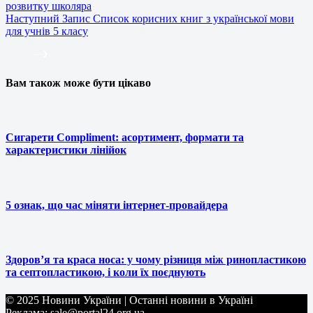
розвитку школяра
Наступний
Запис
Список корисних книг з української мови
для учнів 5 класу
Вам також може бути цікаво
Сигарети Compliment: асортимент, формати та
характеристики лінійок
5 ознак, що час міняти інтернет-провайдера
Здоров’я та краса носа: у чому різниця між ринопластикою
та септопластикою, і коли їх поєднують
© 2025 Новини України | Останні новини в Україні
Реклама: sale@portal24.org.ua