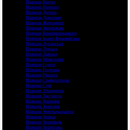
Новини Києва
Новини Вінниці
Новини Дніпра
Новини Донецьку
Новини Житомира
Новини Запоріжжя
Новини Кропивницького
Новини Івано-Франківська
Новини Луганська
Новини Луцьку
Новини Львова
Новини Миколаїва
Новини Одеси
Новини Полтави
Новини Рівного
Новини Сімферополя
Новини Сум
Новини Тернополя
Новини Ужгорода
Новини Харкова
Новини Херсона
Новини Хмельницького
Новини Черкас
Новини Чернівців
Новини Чернігова