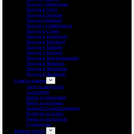
Погода у Миколаєві
Погода в Одесі
Погода в Полтаві
Погода в Рівному
Погода у Сімферополі
Погода в Сумах
Погода в Тернополі
Погода в Ужгороді
Погода у Харкові
Погода у Херсоні
Погода в Хмельницькому
Погода в Черкасах
Погода в Чернівцях
Погода в Чернігові
Спектр новини
Авто та автоспорт
Астрологія
Бізнес та економіка
Війна та політика
Іноваціії та криптовалюта
Культура та освіта
Наука та технологія
Суспільство
Новини спорту