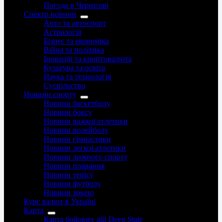
Погода в Чернігові
Спектр новини
Авто та автоспорт
Астрологія
Бізнес та економіка
Війна та політика
Іноваціії та криптовалюта
Культура та освіта
Наука та технологія
Суспільство
Новини спорту
Новини баскетболу
Новини боксу
Новини важкої атлетики
Новини волейболу
Новини гімнастики
Новини легкої атлетики
Новини лижного спорту
Новини плавання
Новини тенісу
Новини футболу
Новини хокею
Курс валют в Україні
Карта
Карта бойових дій Deep State