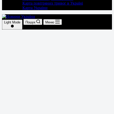
Карта повітряних тривог в Україні
Карта України
Light Mode
Пошук
Меню