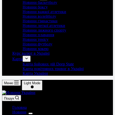
Новини баскетболу
Новини боксу
Новини важкої атлетики
Новини волейболу
Новини гімнастики
Новини легкої атлетики
Новини лижного спорту
Новини плавання
Новини тенісу
Новини футболу
Новини хокею
Курс валют в Україні
Карта
Карта бойових дій Deep State
Карта повітряних тривог в Україні
Карта України
Меню
Light Mode
Пошук
Головна
Новини