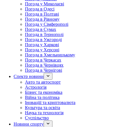
Погода у Миколаєві
Погода в Одесі
Погода в Полтаві
Погода в Рівному
Погода у Сімферополі
Погода в Сумах
Погода в Тернополі
Погода в Ужгороді
Погода у Харкові
Погода у Херсоні
Погода в Хмельницькому
Погода в Черкасах
Погода в Чернівцях
Погода в Чернігові
Спектр новини
Авто та автоспорт
Астрологія
Бізнес та економіка
Війна та політика
Іноваціії та криптовалюта
Культура та освіта
Наука та технологія
Суспільство
Новини спорту