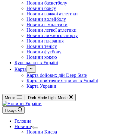
Новини баскетболу
Новини боксу
Новини важкої атлетики
Новини волейболу
Новини гімнастики
Новини легкої атлетики
Новини лижного спорту
Новини плавання
Новини тенісу
Новини футболу
Новини хокею
Курс валют в Україні
Карта
Карта бойових дій Deep State
Карта повітряних тривог в Україні
Карта України
Меню
Dark Mode
Light Mode
Пошук
Головна
Новини
Новини Києва