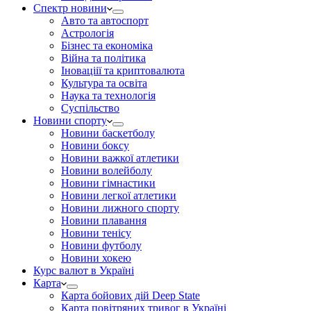
Спектр новини
Авто та автоспорт
Астрологія
Бізнес та економіка
Війна та політика
Іноваціії та криптовалюта
Культура та освіта
Наука та технологія
Суспільство
Новини спорту
Новини баскетболу
Новини боксу
Новини важкої атлетики
Новини волейболу
Новини гімнастики
Новини легкої атлетики
Новини лижного спорту
Новини плавання
Новини тенісу
Новини футболу
Новини хокею
Курс валют в Україні
Карта
Карта бойових дій Deep State
Карта повітряних тривог в Україні