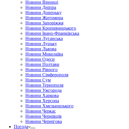
Новини Вінниці
Новини Дніпра
Новини Донецьку
Новини Житомира
Новини Запоріжжя
Новини Кропивницького
Новини Івано-Франківська
Новини Луганська
Новини Луцьку
Новини Львова
Новини Миколаїва
Новини Одеси
Новини Полтави
Новини Рівного
Новини Сімферополя
Новини Сум
Новини Тернополя
Новини Ужгорода
Новини Харкова
Новини Херсона
Новини Хмельницького
Новини Черкас
Новини Чернівців
Новини Чернігова
Погода