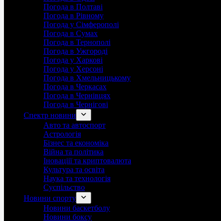
Погода в Полтаві
Погода в Рівному
Погода у Сімферополі
Погода в Сумах
Погода в Тернополі
Погода в Ужгороді
Погода у Харкові
Погода у Херсоні
Погода в Хмельницькому
Погода в Черкасах
Погода в Чернівцях
Погода в Чернігові
Спектр новини
Авто та автоспорт
Астрологія
Бізнес та економіка
Війна та політика
Іноваціії та криптовалюта
Культура та освіта
Наука та технологія
Суспільство
Новини спорту
Новини баскетболу
Новини боксу