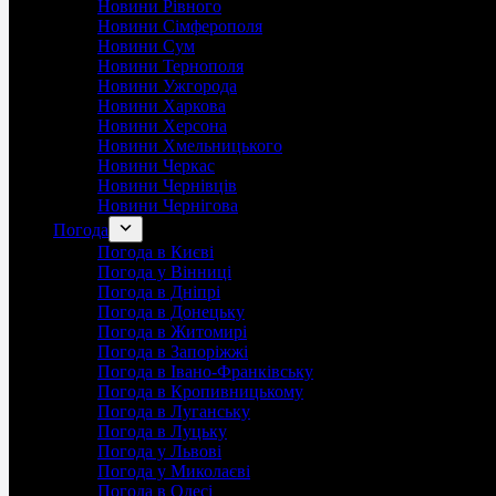
Новини Рівного
Новини Сімферополя
Новини Сум
Новини Тернополя
Новини Ужгорода
Новини Харкова
Новини Херсона
Новини Хмельницького
Новини Черкас
Новини Чернівців
Новини Чернігова
Погода
Погода в Києві
Погода у Вінниці
Погода в Дніпрі
Погода в Донецьку
Погода в Житомирі
Погода в Запоріжжі
Погода в Івано-Франківську
Погода в Кропивницькому
Погода в Луганську
Погода в Луцьку
Погода у Львові
Погода у Миколаєві
Погода в Одесі