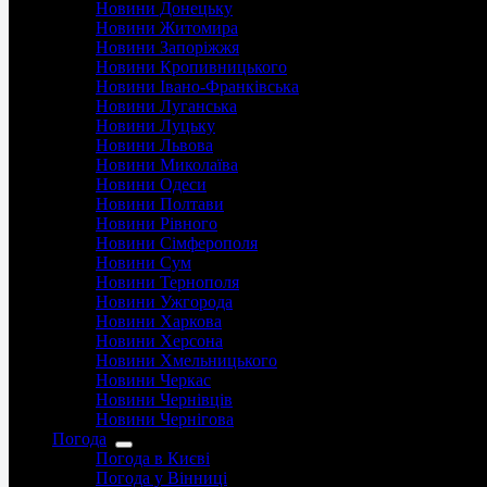
Новини Донецьку
Новини Житомира
Новини Запоріжжя
Новини Кропивницького
Новини Івано-Франківська
Новини Луганська
Новини Луцьку
Новини Львова
Новини Миколаїва
Новини Одеси
Новини Полтави
Новини Рівного
Новини Сімферополя
Новини Сум
Новини Тернополя
Новини Ужгорода
Новини Харкова
Новини Херсона
Новини Хмельницького
Новини Черкас
Новини Чернівців
Новини Чернігова
Погода
Погода в Києві
Погода у Вінниці