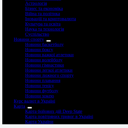
Астрологія
Бізнес та економіка
Війна та політика
Іноваціії та криптовалюта
Культура та освіта
Наука та технологія
Суспільство
Новини спорту
Новини баскетболу
Новини боксу
Новини важкої атлетики
Новини волейболу
Новини гімнастики
Новини легкої атлетики
Новини лижного спорту
Новини плавання
Новини тенісу
Новини футболу
Новини хокею
Курс валют в Україні
Карта
Карта бойових дій Deep State
Карта повітряних тривог в Україні
Карта України