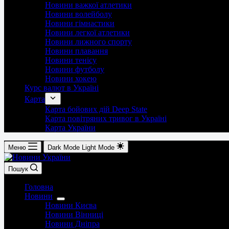
Новини важкої атлетики
Новини волейболу
Новини гімнастики
Новини легкої атлетики
Новини лижного спорту
Новини плавання
Новини тенісу
Новини футболу
Новини хокею
Курс валют в Україні
Карта
Карта бойових дій Deep State
Карта повітряних тривог в Україні
Карта України
Меню
Dark Mode
Light Mode
Пошук
Головна
Новини
Новини Києва
Новини Вінниці
Новини Дніпра