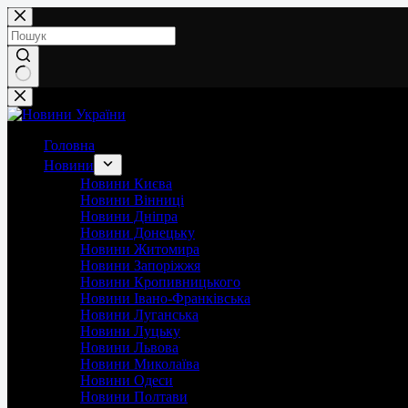
Перейти
до
вмісту
Немає
результатів
Головна
Новини
Новини Києва
Новини Вінниці
Новини Дніпра
Новини Донецьку
Новини Житомира
Новини Запоріжжя
Новини Кропивницького
Новини Івано-Франківська
Новини Луганська
Новини Луцьку
Новини Львова
Новини Миколаїва
Новини Одеси
Новини Полтави