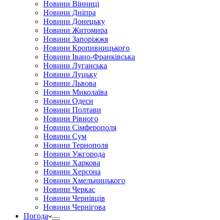
Новини Вінниці
Новини Дніпра
Новини Донецьку
Новини Житомира
Новини Запоріжжя
Новини Кропивницького
Новини Івано-Франківська
Новини Луганська
Новини Луцьку
Новини Львова
Новини Миколаїва
Новини Одеси
Новини Полтави
Новини Рівного
Новини Сімферополя
Новини Сум
Новини Тернополя
Новини Ужгорода
Новини Харкова
Новини Херсона
Новини Хмельницького
Новини Черкас
Новини Чернівців
Новини Чернігова
Погода