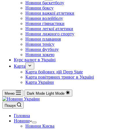
Новини баскетболу
Новини боксу
Новини важкої атлетики
Новини волейболу
Новини гімнастики
Новини легкої атлетики
Новини лижного спорту
Новини плавання
Новини тенісу
Новини футболу
Новини хокею
Курс валют в Україні
Карта
Карта бойових дій Deep State
Карта повітряних тривог в Україні
Карта України
Меню
Dark Mode
Light Mode
Пошук
Головна
Новини
Новини Києва