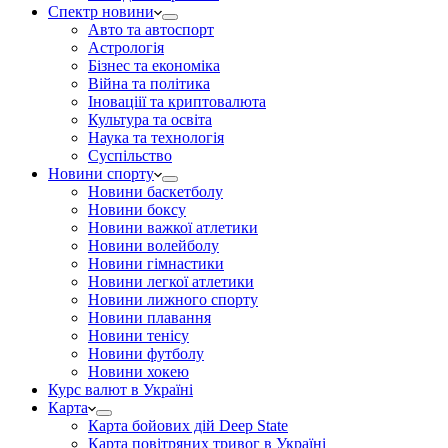
Спектр новини
Авто та автоспорт
Астрологія
Бізнес та економіка
Війна та політика
Іноваціії та криптовалюта
Культура та освіта
Наука та технологія
Суспільство
Новини спорту
Новини баскетболу
Новини боксу
Новини важкої атлетики
Новини волейболу
Новини гімнастики
Новини легкої атлетики
Новини лижного спорту
Новини плавання
Новини тенісу
Новини футболу
Новини хокею
Курс валют в Україні
Карта
Карта бойових дій Deep State
Карта повітряних тривог в Україні