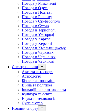
Погода у Миколаєві
Погода в Одесі
Погода в Полтаві
Погода в Рівному
Погода у Сімферополі
Погода в Сумах
Погода в Тернополі
Погода в Ужгороді
Погода у Харкові
Погода у Херсоні
Погода в Хмельницькому
Погода в Черкасах
Погода в Чернівцях
Погода в Чернігові
Спектр новини
Авто та автоспорт
Астрологія
Бізнес та економіка
Війна та політика
Іноваціії та криптовалюта
Культура та освіта
Наука та технологія
Суспільство
Новини спорту