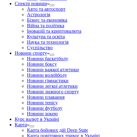
Спектр новини
Авто та автоспорт
Астрологія
Бізнес та економіка
Війна та політика
Іноваціії та криптовалюта
Культура та освіта
Наука та технологія
Суспільство
Новини спорту
Новини баскетболу
Новини боксу
Новини важкої атлетики
Новини волейболу
Новини гімнастики
Новини легкої атлетики
Новини лижного спорту
Новини плавання
Новини тенісу
Новини футболу
Новини хокею
Курс валют в Україні
Карта
Карта бойових дій Deep State
Карта повітряних тривог в Україні