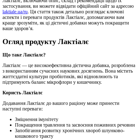
Лактіалє, включаючи опис, склад і рекомендації щодо їх
застосування, ви можете відвідати офіційний сайт за адресою
laktiale.ua/ru
. Ця стаття також детально розглядає ключові
аспекти і переваги продуктів Лактіалє, допомагаючи вам
краще зрозуміти, як ці дієтичні добавки можуть покращити
ваше здоров’я.
Огляд продукту Лактіалє
Що таке Лактіалє?
Лактіалє — це високоефективна дієтична добавка, розроблена
з використанням сучасних наукових досягнень. Вона містить
життєздатні культури пробіотиків, які відновлюють та
підтримують баланс мікрофлори у кишечнику.
Користь Лактіалє
Додавання Лактіалє до вашого раціону може принести
наступні переваги:
Зміцнення імунітету
Покращення травлення та засвоєння поживних речовин
Запобігання розвитку хронічних хвороб шлунково-
кишкового тракту