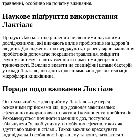
травленні, особливо на початку вживання.
Наукове підґрунття використання
Лактіалє
Продукт Лактіалє підкріплений численними науковими
дослідженнями, які вивчають вплив пробіотиків на здоров’я
людини. Дослідження підтверджують, що регулярне вживання
пробіотиків допомагає покращити травлення, зміцнити
імунну систему і навіть зменшити симптоми депресії та
тривожності. Важливо вказати на специфічні штами бактерій
у складі Лактіалє, що діють цілеспрямовано для оптимізації
мікрофлори кишківника.
Поради щодо вживання Лактіалє
Оптимальний час для прийому Лактіалє – це перед
основними прийомами їжі, що дозволяє максимально
ефективно використовувати активні компоненти пробіотиків.
Рекомендується починати з менших доз, поступово
збільшуючи їх, щоб уникнути побічних ефектів, таких як
здуття або зміни в стільці. Також важливо враховувати
індивідуальні особливості організму та консультуватися з