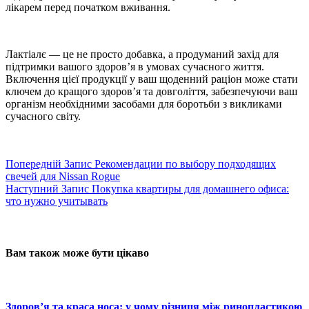
лікарем перед початком вживання.
Лактіалє — це не просто добавка, а продуманий захід для
підтримки вашого здоров’я в умовах сучасного життя.
Включення цієї продукції у ваш щоденний раціон може стати
ключем до кращого здоров’я та довголіття, забезпечуючи ваш
організм необхідними засобами для боротьби з викликами
сучасного світу.
Попередній
Запис
Рекомендации по выбору подходящих
свечей для Nissan Rogue
Наступний
Запис
Покупка квартиры для домашнего офиса:
что нужно учитывать
Вам також може бути цікаво
Здоров’я та краса носа: у чому різниця між ринопластикою