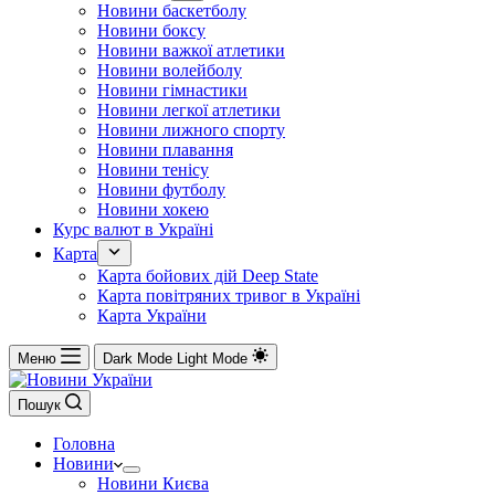
Новини баскетболу
Новини боксу
Новини важкої атлетики
Новини волейболу
Новини гімнастики
Новини легкої атлетики
Новини лижного спорту
Новини плавання
Новини тенісу
Новини футболу
Новини хокею
Курс валют в Україні
Карта
Карта бойових дій Deep State
Карта повітряних тривог в Україні
Карта України
Меню
Dark Mode
Light Mode
Пошук
Головна
Новини
Новини Києва