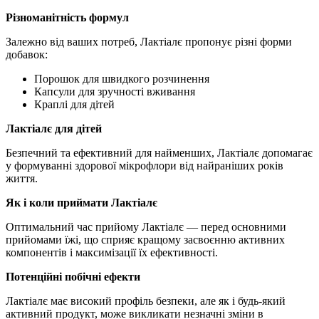
Різноманітність формул
Залежно від ваших потреб, Лактіалє пропонує різні форми
добавок:
Порошок для швидкого розчинення
Капсули для зручності вживання
Краплі для дітей
Лактіалє для дітей
Безпечний та ефективний для найменших, Лактіалє допомагає
у формуванні здорової мікрофлори від найраніших років
життя.
Як і коли приймати Лактіалє
Оптимальний час прийому Лактіалє — перед основними
прийомами їжі, що сприяє кращому засвоєнню активних
компонентів і максимізації їх ефективності.
Потенційні побічні ефекти
Лактіалє має високий профіль безпеки, але як і будь-який
активний продукт, може викликати незначні зміни в