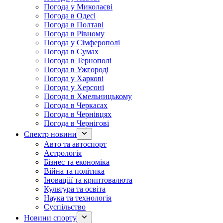
Погода у Миколаєві
Погода в Одесі
Погода в Полтаві
Погода в Рівному
Погода у Сімферополі
Погода в Сумах
Погода в Тернополі
Погода в Ужгороді
Погода у Харкові
Погода у Херсоні
Погода в Хмельницькому
Погода в Черкасах
Погода в Чернівцях
Погода в Чернігові
Спектр новини
Авто та автоспорт
Астрологія
Бізнес та економіка
Війна та політика
Іноваціії та криптовалюта
Культура та освіта
Наука та технологія
Суспільство
Новини спорту