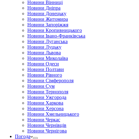
Новини Вінниці
Новини Дніпра
Новини Донецьку
Новини Житомира
Новини Запоріжжя
Новини Кропивницького
Новини Івано-Франківська
Новини Луганська
Новини Луцьку
Новини Львова
Новини Миколаїва
Новини Одеси
Новини Полтави
Новини Рівного
Новини Сімферополя
Новини Сум
Новини Тернополя
Новини Ужгорода
Новини Харкова
Новини Херсона
Новини Хмельницького
Новини Черкас
Новини Чернівців
Новини Чернігова
Погода