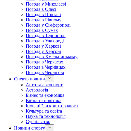
Погода у Миколаєві
Погода в Одесі
Погода в Полтаві
Погода в Рівному
Погода у Сімферополі
Погода в Сумах
Погода в Тернополі
Погода в Ужгороді
Погода у Харкові
Погода у Херсоні
Погода в Хмельницькому
Погода в Черкасах
Погода в Чернівцях
Погода в Чернігові
Спектр новини
Авто та автоспорт
Астрологія
Бізнес та економіка
Війна та політика
Іноваціії та криптовалюта
Культура та освіта
Наука та технологія
Суспільство
Новини спорту