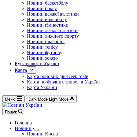
Новини баскетболу
Новини боксу
Новини важкої атлетики
Новини волейболу
Новини гімнастики
Новини легкої атлетики
Новини лижного спорту
Новини плавання
Новини тенісу
Новини футболу
Новини хокею
Курс валют в Україні
Карта
Карта бойових дій Deep State
Карта повітряних тривог в Україні
Карта України
Меню
Dark Mode
Light Mode
Пошук
Головна
Новини
Новини Києва