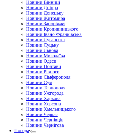
Новини Вінниці
Новини Дніпра
Новини Донецьку
Новини Житомира
Новини Запоріжжя
Новини Кропивницького
Новини Івано-Франківська
Новини Луганська
Новини Луцьку
Новини Львова
Новини Миколаїва
Новини Одеси
Новини Полтави
Новини Рівного
Новини Сімферополя
Новини Сум
Новини Тернополя
Новини Ужгорода
Новини Харкова
Новини Херсона
Новини Хмельницького
Новини Черкас
Новини Чернівців
Новини Чернігова
Погода