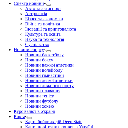
Спектр новини
Авто та автоспорт
Астрологія
Бізнес та економіка
Війна та політика
Іноваціії та криптовалюта
Культура та освіта
Наука та технологія
Суспільство
Новини спорту
Новини баскетболу
Новини боксу
Новини важкої атлетики
Новини волейболу
Новини гімнастики
Новини легкої атлетики
Новини лижного спорту
Новини плавання
Новини тенісу
Новини футболу
Новини хокею
Курс валют в Україні
Карта
Карта бойових дій Deep State
Карта повітряних тривог в Україні