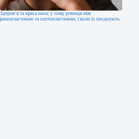
Здоров’я та краса носа: у чому різниця між
ринопластикою та септопластикою, і коли їх поєднують