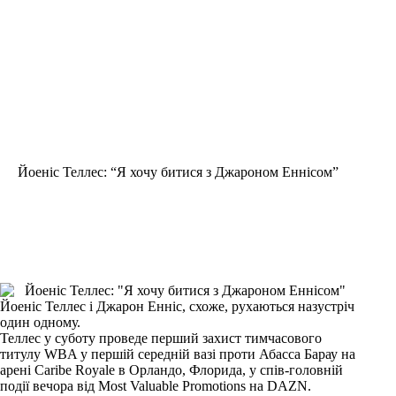
Йоеніс Теллес: “Я хочу битися з Джароном Еннісом”
Йоеніс Теллес і Джарон Енніс, схоже, рухаються назустріч
один одному.
Теллес у суботу проведе перший захист тимчасового
титулу WBA у першій середній вазі проти Абасса Барау на
арені Caribe Royale в Орландо, Флорида, у спів-головній
події вечора від Most Valuable Promotions на DAZN.