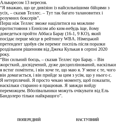
Альваресом 13 вересня.
“Я вважаю, що це дивізіон із найсильнішими бійцями з
усіх, – сказав Теллес. – Тут так багато талановитих і
розумних боксерів”.
Перш ніж Теллес зможе націлитися на можливе
протистояння з Еннісом або ким-небудь іще, йому
доведеться пройти Аббаса Барау (16-1, 9 KO), який
посідає перше місце в рейтингу WBA. Німецький
претендент здобув сім перемог поспіль після поразки
роздільним рішенням від Джека Кулькая в серпні 2020
року.
“Він сильний боєць, – сказав Теллес про Барау. – Він
жорсткий, досвідчений, дуже дисциплінований, наскільки
я встиг помітити, і він хоче те, що маю я. У мене є те, чого
він домагається, і він прийде за цим з усім, що у нього є.
Я нетерплячий. Я просто чекаю моменту, щоб показати,
наскільки старанно я працював. Я завжди вийду
переможцем. Вболівальники можуть очікувати від Ель
Бандолеро тільки найкращого”.
ПОПЕРЕДНІЙ
НАСТУПНИЙ