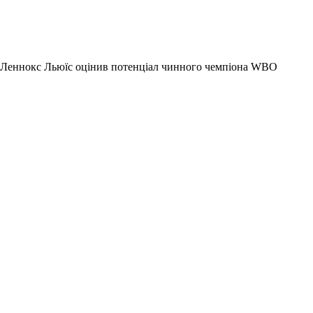
Леннокс Льюїс оцінив потенціал чинного чемпіона WBO