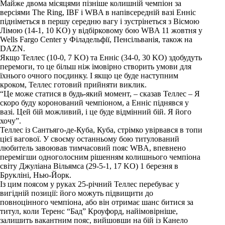
Майже двома місяцями пізніше колишній чемпіон за
версіями The Ring, IBF і WBA в напівсередній вазі Енніс
підніметься в першу середню вагу і зустрінеться з Вісмою
Лімою (14-1, 10 KO) у відбірковому бою WBA 11 жовтня у
Wells Fargo Center у Філадельфії, Пенсільванія, також на
DAZN.
Якщо Теллес (10-0, 7 KO) та Енніс (34-0, 30 KO) здобудуть
перемоги, то це більш ніж імовірно створить умови для
їхнього очного поєдинку. І якщо це буде наступним
кроком, Теллес готовий прийняти виклик.
“Це може статися в будь-який момент, – сказав Теллес – Я
скоро буду коронований чемпіоном, а Енніс піднявся у
вазі. Цей бій можливий, і це буде відмінний бій. Я його
хочу”.
Теллес із Сантьяго-де-Куба, Куба, стрімко увірвався в топи
цієї вагової. У своєму останньому бою титулований
любитель завоював тимчасовий пояс WBA, впевнено
перемігши одноголосним рішенням колишнього чемпіона
світу Джуліана Вільямса (29-5-1, 17 KO) 1 березня в
Брукліні, Нью-Йорк.
Із цим поясом у руках 25-річний Теллес перебуває у
вигідній позиції: його можуть підвищити до
повноцінного чемпіона, або він отримає шанс битися за
титул, коли Теренс “Бад” Кроуфорд, найімовірніше,
залишить вакантним пояс, вийшовши на бій із Канело