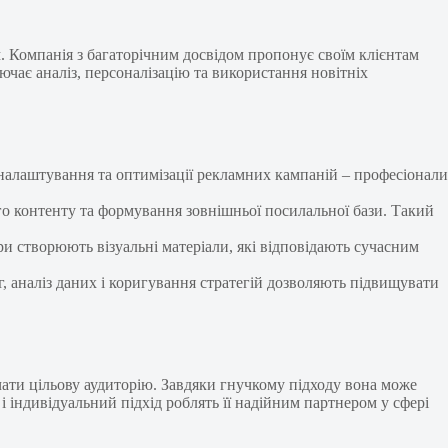
 Компанія з багаторічним досвідом пропонує своїм клієнтам
ючає аналіз, персоналізацію та використання новітніх
о налаштування та оптимізації рекламних кампаній – професіонали
о контенту та формування зовнішньої посилальної бази. Такий
и створюють візуальні матеріали, які відповідають сучасним
, аналіз даних і коригування стратегій дозволяють підвищувати
чати цільову аудиторію. Завдяки гнучкому підходу вона може
і індивідуальний підхід роблять її надійним партнером у сфері