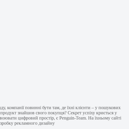
у, компанії повинні бути там, де їхні клієнти – у пошукових
ш продукт знайшов свого покупця? Секрет успіху криється у
воювати цифровий простір, є Penguin-Team. На їхньому сайті
озробку рекламного дизайну