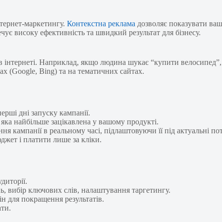
нтернет-маркетингу.
Контекстна реклама
дозволяє показувати вашу
чує високу ефективність та швидкий результат для бізнесу.
 в інтернеті. Наприклад, якщо людина шукає “купити велосипед”,
 (Google, Bing) та на тематичних сайтах.
ерші дні запуску кампанії.
ї, яка найбільше зацікавлена у вашому продукті.
я кампанії в реальному часі, підлаштовуючи її під актуальні пот
жет і платити лише за кліки.
удиторії.
ь, вибір ключових слів, налаштування таргетингу.
ін для покращення результатів.
ати.