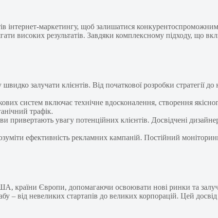
ів інтернет-маркетингу, щоб залишатися конкурентоспроможним.
гати високих результатів. Завдяки комплексному підходу, що вкл
у швидко залучати клієнтів. Від початкової розробки стратегії д
ових систем включає технічне вдосконалення, створення якісног
ганічний трафік.
ви привертають увагу потенційних клієнтів. Досвідчені дизайнер
озуміти ефективність рекламних кампаній. Постійний моніторинг
 США, країни Європи, допомагаючи освоювати нові ринки та залу
бу – від невеликих стартапів до великих корпорацій. Цей досвід 