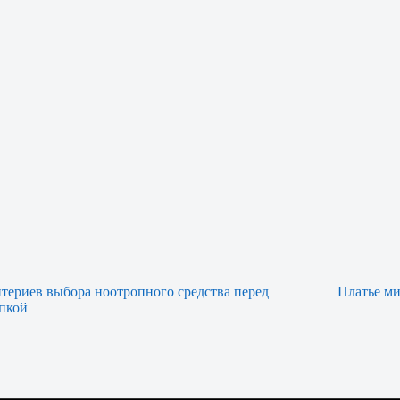
итериев выбора ноотропного средства перед
Платье ми
пкой