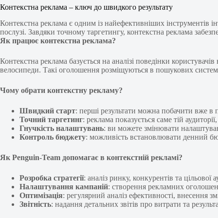
Контекстна реклама – ключ до швидкого результату
Контекстна реклама є одним із найефективніших інструментів і
послузі. Завдяки точному таргетингу, контекстна реклама забезпе
Як працює контекстна реклама?
Контекстна реклама базується на аналізі поведінки користувачів
велосипеди. Такі оголошення розміщуються в пошукових системах
Чому обрати контекстну рекламу?
Швидкий старт
: перші результати можна побачити вже в п
Точний таргетинг
: реклама показується саме тій аудиторі
Гнучкість налаштувань
: ви можете змінювати налаштуванн
Контроль бюджету
: можливість встановлювати денний бюд
Як Penguin-Team допомагає в контекстній рекламі?
Розробка стратегії
: аналіз ринку, конкурентів та цільової а
Налаштування кампаній
: створення рекламних оголошен
Оптимізація
: регулярний аналіз ефективності, внесення зм
Звітність
: надання детальних звітів про витрати та результ