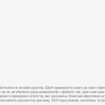
містилися в онлайн-простір. Щоб привернути увагу до свого бренд
 як не загубитися серед конкурентів і зробити так, щоб саме ва
ним із провідних агентств, яке допомагає бізнесам ефективно ос
охоплюють контекстну рекламу, SEO-просування, аналітику та р