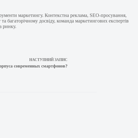
струменти маркетингу. Контекстна реклама, SEO-просування,
у та багаторічному досвіду, команда маркетингових експертів
а ринку.
НАСТУПНИЙ
ЗАПИС
корпуса современных смартфонов?