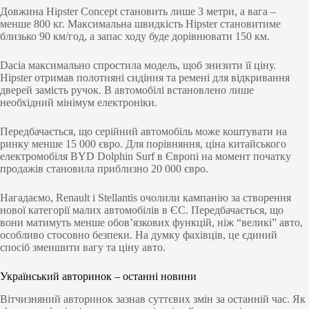
Довжина Hipster Concept становить лише 3 метри, а вага –
менше 800 кг. Максимальна швидкість Hipster становитиме
близько 90 км/год, а запас ходу буде дорівнювати 150 км.
Dacia максимально спростила модель, щоб знизити її ціну.
Hipster отримав полотняні сидіння та ремені для відкривання
дверей замість ручок. В автомобілі встановлено лише
необхідний мінімум електроніки.
Передбачається, що серійний автомобіль може коштувати на
ринку менше 15 000 євро. Для порівняння, ціна китайського
електромобіля BYD Dolphin Surf в Європі на момент початку
продажів становила приблизно 20 000 євро.
Нагадаємо, Renault і Stellantis очолили кампанію за створення
нової категорії малих автомобілів в ЄС. Передбачається, що
вони матимуть менше обов’язкових функцій, ніж “великі” авто,
особливо стосовно безпеки. На думку фахівців, це єдиний
спосіб зменшити вагу та ціну авто.
Український авторинок – останні новини
Вітчизняний авторинок зазнав суттєвих змін за останній час. Як