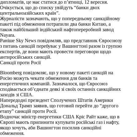
дипломатів, це має статися до пʼятниці, 12 вересня.
Очікується, що до списку увійдуть “банки двох
центральноазійських країн”.
Журналісти зазначають, що у попередньому санкційному
пакеті під обмеження потрапили два банки Китаю, а
також найбільший індійський нафтопереробний завод
Nayara.
Раніше Sky News повідомляв, що представник Євросоюзу
з питань санкцій перебуває у Вашингтоні разом із групою
експертів, де вони мають провести переговори щодо
антиросійських санкцій.
Санкції проти Росії
Bloomberg повідомляє, що у новому пакеті санкцій на
Росію можуть чекати обмеження для банків та
енергетичних компаній. Зазначалося, що Євросоюз
сподівається об’єднати деякі зі своїх останніх санкційних
заходів зі США.
Напередодні президент Сполучених Штатів Америки
Дональд Трамп заявив, що готовий перейти до “другого
етапу” санкцій проти Росії.
Водночас міністр енергетики США Кріс Райт каже, що в
Європі мають припинити купувати російські газ і нафту,
якщо хочуть, аби Вашингтон посилив санкційні
обмеження.